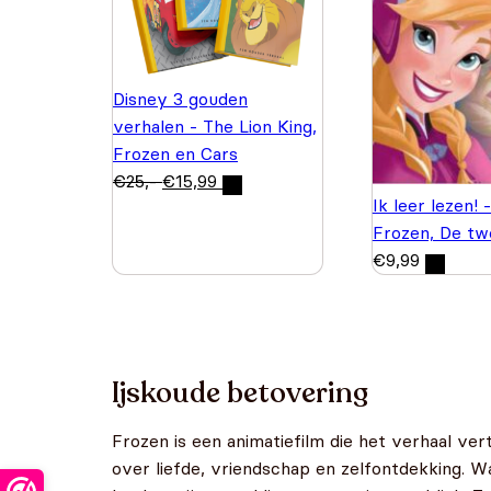
Disney 3 gouden
verhalen - The Lion King,
Frozen en Cars
€
25,-
€
15,99
Ik leer lezen!
Frozen, De tw
€
9,99
Ijskoude betovering
Frozen is een animatiefilm die het verhaal ve
over liefde, vriendschap en zelfontdekking. W