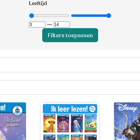
Leeftijd
—
Filters toepassen