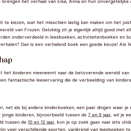
e brengen het verhaal van Elsa, Anna en hun onvergetelijke 
t te kiezen, wat het misschien lastig kan maken om het juist
ereld van Frozen. Gelukkig zit je eigenlijk altijd goed met el
n onderverdeeld in leesboeken, activiteitenboeken en boek
erhalen? Dan is een verhalend boek een goede keuze! Als hij 
chap
t het kinderen meeneemt naar de betoverende wereld van E
n fantastische leeservaring die de verbeelding van kinderen
er, net als bij andere kinderboeken, een paar dingen waar j
or jonge kinderen, bijvoorbeeld tussen de
7 en 9 jaar
, wil je 
eld tussen de
10 en 12 jaar
, kun je op zoek gaan naar iets ui
zijn veel verschillende soorten, variërend van leesboeken tot