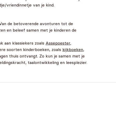
je/vriendinnetje van je kind.
. Van de betoverende avonturen tot de
ozen en beleef samen met je kinderen de
nk aan klassiekers zoals
Assepoester
,
ere soorten kinderboeken, zoals
kijkboeken
,
agen thuis ontvangt. Zo kun je samen met je
ldingskracht, taalontwikkeling en leesplezier.