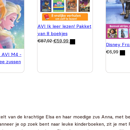
AVI Ik leer lezen! Pakket
van 8 boekjes
€
87,92
€
59,99
Disney Fro
€
6,99
 - AVI M4 -
ee zussen
rtelt van de krachtige Elsa en haar moedige zus Anna, met 
anneer je op zoek bent naar leuke kinderboeken, zit je met F