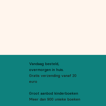
Vandaag besteld,
overmorgen in huis.
Gratis verzending vanaf 20
euro
Groot aanbod kinderboeken
Meer dan 900 unieke boeken