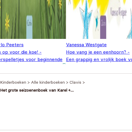
rlo Peeters
Vanessa Westgate
 op voor die koe! -
Hoe vang je een eenhoorn? -
erspelletjes voor beginnende
Een grappig en vrolijk boek v
ers
€
18,95
kleine avonturiers
€
18,95
Kinderboeken
>
Alle kinderboeken
>
Clavis
>
Het grote seizoenenboek van Karel +
gratis strandbal