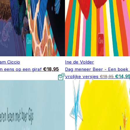
am Ciccio
Ine de Volder
m eens op een giraf
€
18,95
Dag meneer Beer - Een boek 
Oorspr
vrolijke versjes
€
14,9
€
18,95
prijs 
€18,95