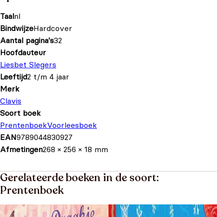
Taal
nl
Bindwijze
Hardcover
Aantal pagina's
32
Hoofdauteur
Liesbet Slegers
Leeftijd
2 t/m 4 jaar
Merk
Clavis
Soort boek
Prentenboek
Voorleesboek
EAN
9789044830927
Afmetingen
268 × 256 × 18 mm
Gerelateerde boeken in de soort:
Prentenboek