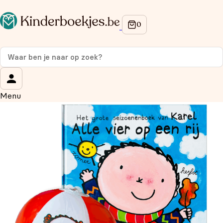
Op de hoogte blijven van onze acties?
Meld je aan voor onze nieuwsbrief en ontvang
10%
korting
op je eerste aankoop!
Wat is je voornaam?
*
Menu
Wat is je e-mailadres?
*
Aanmelden
We gebruiken je gegevens om contact op te nemen, in
overeenstemming met ons
privacybeleid.