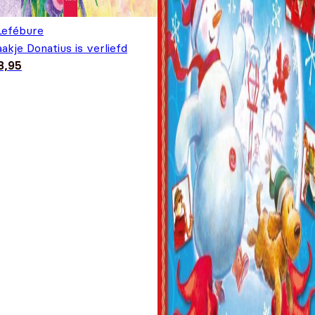
 Lefébure
akje Donatius is verliefd
8,95