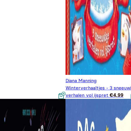
Diana Manning
Winterverhaaltjes - 3 sneeuw
verhalen vol ijspret
€
4,99