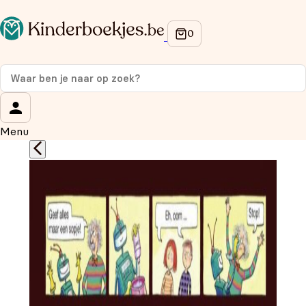
Op de hoogte blijven van onze acties?
Meld je aan voor onze nieuwsbrief en ontvang
10%
korting
op je eerste aankoop!
Wat is je voornaam?
*
Menu
Wat is je e-mailadres?
*
Aanmelden
We gebruiken je gegevens om contact op te nemen, in
overeenstemming met ons
privacybeleid.