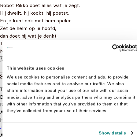
Robot Rikko doet alles wat je zegt.
Hij dweilt, hij kookt, hij poetst.
En je kunt ook met hem spelen.
Zet de helm op je hoofd,
dan doet hij wat je denkt.
Top!
Maar soms gaat er iets mis ...
Meer lezen
This website uses cookies
Specificaties
We use cookies to personalise content and ads, to provide
social media features and to analyse our traffic. We also
Taal
nl
share information about your use of our site with our social
Bindwijze
Hardcover
media, advertising and analytics partners who may combine it
with other information that you’ve provided to them or that
Releasedatum
2020-06-02
they’ve collected from your use of their services.
Aantal pagina's
32
Hoofdauteur
Jan Paul Schutten
Show details
Afbeelding
Met illustraties