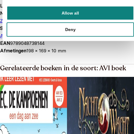
Leeftijd
6 t/m 8 jaar
Merk
Allow all
Zwijsen
Soort boek
Deny
AVI boek
Stripboek
EAN
9789048738144
Afmetingen
198 × 169 × 10 mm
Gerelateerde boeken in de soort: AVI boek