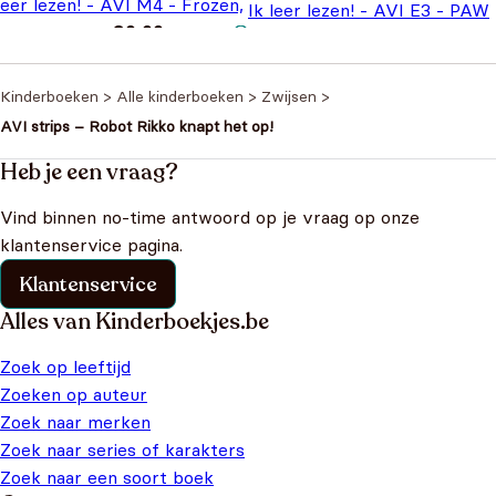
leer lezen! - AVI M4 - Frozen,
Ik leer lezen! - AVI E3 - PAW
 twee zussen
€
9,99
Patrol, De kroon
€
9,99
Kinderboeken
>
Alle kinderboeken
>
Zwijsen
>
AVI strips – Robot Rikko knapt het op!
Heb je een vraag?
Vind binnen no-time antwoord op je vraag op onze
klantenservice pagina.
Klantenservice
Alles van Kinderboekjes.be
Zoek op leeftijd
Zoeken op auteur
Zoek naar merken
Zoek naar series of karakters
Zoek naar een soort boek