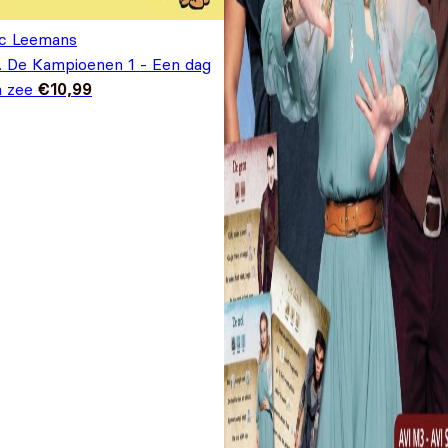
c Leemans
C. De Kampioenen 1 - Een dag
n zee
€
10,99