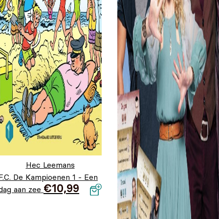
Hec Leemans
F.C. De Kampioenen 1 - Een
€
10,99
dag aan zee