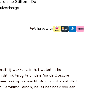
eronimo Stilton - De
uizenissige
€
7,99
usketiers
Veilig betalen
dt hij wakker ... in het water! In het
it rijk terug te vinden. Via de Obscure
edraak op ze wacht. Brrr... snorharentriller!
an Geronimo Stilton, bevat het boek ook een