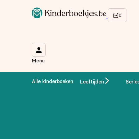
Op de hoogte blijven van onze acties?
Meld je aan voor onze nieuwsbrief en ontvang
10% korti
Wat is je voornaam?
*
Menu
Wat is je e-mailadres?
*
Alle kinderboeken
Leeftijden
Serie
Aanmelden
We gebruiken je gegevens om contact op te nemen, in