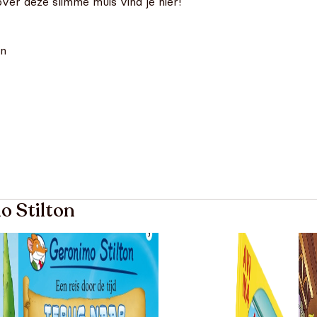
ver deze slimme muis vind je hier!
on
o Stilton