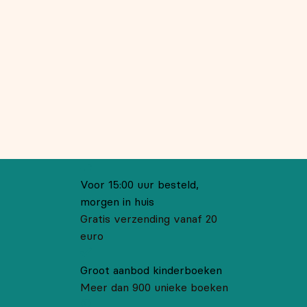
Voor 15:00 uur besteld,
morgen in huis
Gratis verzending vanaf 20
euro
Groot aanbod kinderboeken
Meer dan 900 unieke boeken