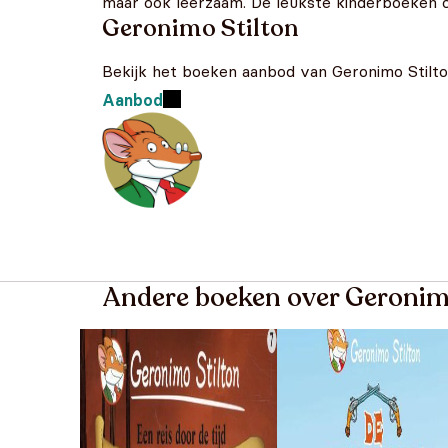
maar ook leerzaam. De leukste kinderboeken o
Geronimo Stilton
Bekijk het boeken aanbod van Geronimo Stilt
Aanbod
Andere boeken over Geronim