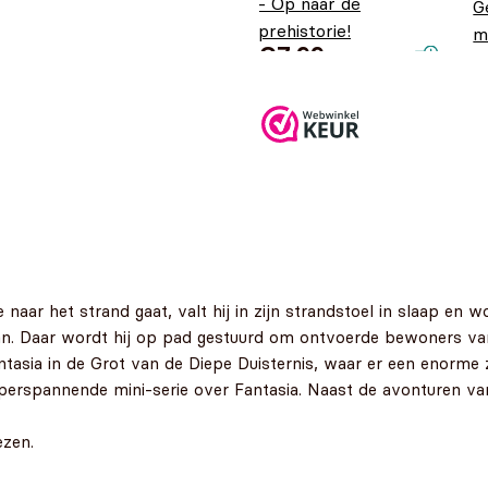
- Op naar de
G
prehistorie!
m
€
7,99
m
ar het strand gaat, valt hij in zijn strandstoel in slaap en wor
an. Daar wordt hij op pad gestuurd om ontvoerde bewoners van d
ntasia in de Grot van de Diepe Duisternis, waar er een enorme ze
superspannende mini-serie over Fantasia. Naast de avonturen v
ezen.