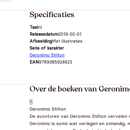
Specificaties
Taal
nl
Releasedatum
2019-02-01
Afbeelding
Met illustraties
Serie of karakter
Geronimo Stilton
EAN
9789085924623
Over de boeken van Geronimo
Geronimo Stilton
De avonturen van Geronimo Stilton vervelen noo
Geronimo is soms wat verlegen en onhandig, ma