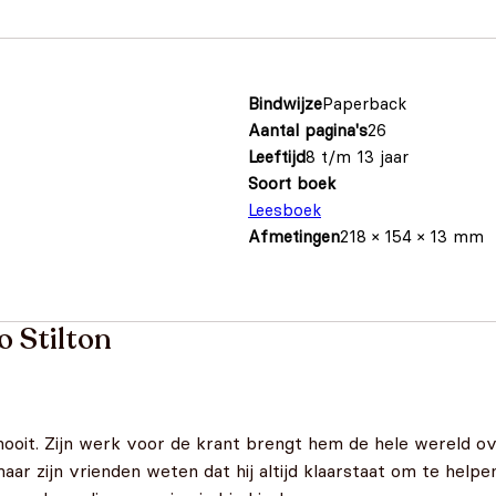
Bindwijze
Paperback
Aantal pagina's
26
Leeftijd
8 t/m 13 jaar
Soort boek
Leesboek
Afmetingen
218 × 154 × 13 mm
 Stilton
it. Zijn werk voor de krant brengt hem de hele wereld over 
ar zijn vrienden weten dat hij altijd klaarstaat om te helpe