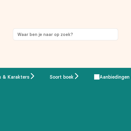
ng
op je eerste aankoop!
s & Karakters
Soort boek
Aanbiedingen
 overeenstemming met ons
privacybeleid.