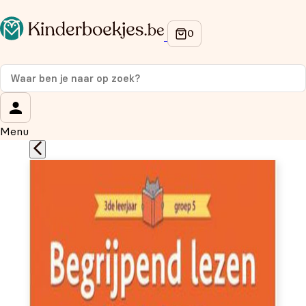
Op de hoogte blijven van onze acties?
Meld je aan voor onze nieuwsbrief en ontvang
10%
korting
op je eerste aankoop!
Wat is je voornaam?
*
Menu
Wat is je e-mailadres?
*
Aanmelden
We gebruiken je gegevens om contact op te nemen, in
overeenstemming met ons
privacybeleid.