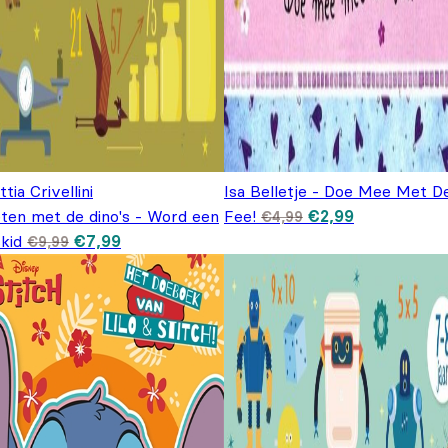
tia Crivellini
Isa Belletje - Doe Mee Met D
Oorspronkelijke
Huidige
ten met de dino's - Word een
Fee!
€
2,99
€
4,99
prijs was: €4,99.
prijs is:
Oorspronkelijke prijs was: €9,99.
Huidige prijs is: €7,99.
kid
€
7,99
€
9,99
€2,99.