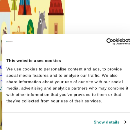
This website uses cookies
jn leukste oefenboek -
We use cookies to personalise content and ads, to provide
rmen - De
social media features and to analyse our traffic. We also
ntessorimethode
€
7,99
share information about your use of our site with our social
spronkelijke prijs was: €7,99.
Huidige prijs is: €5,99.
,99
media, advertising and analytics partners who may combine it
with other information that you’ve provided to them or that
they’ve collected from your use of their services.
Show details