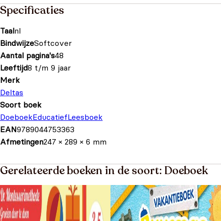
Specificaties
Taal
nl
Bindwijze
Softcover
Aantal pagina's
48
Leeftijd
8 t/m 9 jaar
Merk
Deltas
Soort boek
Doeboek
Educatief
Leesboek
EAN
9789044753363
Afmetingen
247 × 289 × 6 mm
Gerelateerde boeken in de soort: Doeboek