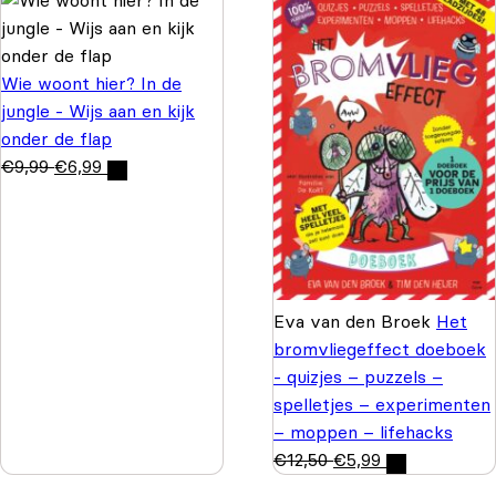
Wie woont hier? In de
jungle - Wijs aan en kijk
onder de flap
€
9,99
€
6,99
Eva van den Broek
Het
bromvliegeffect doeboek
- quizjes – puzzels –
spelletjes – experimenten
– moppen – lifehacks
€
12,50
€
5,99