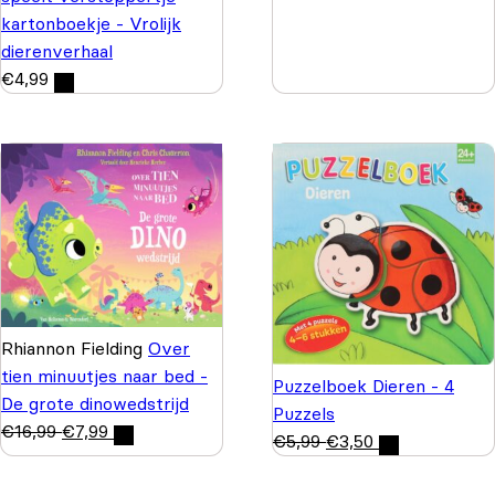
kartonboekje - Vrolijk
dierenverhaal
€
4,99
Rhiannon Fielding
Over
tien minuutjes naar bed -
Puzzelboek Dieren - 4
De grote dinowedstrijd
Puzzels
€
16,99
€
7,99
€
5,99
€
3,50