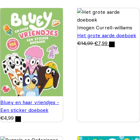
Imogen Currell-williams
Het grote aarde doeboek
€
14,99
€
7,99
Bluey en haar vriendjes -
Een sticker doeboek
€
4,99