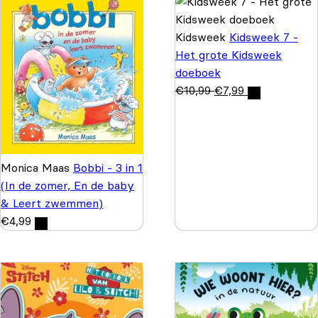
Kidsweek
Kidsweek 7 -
Het grote Kidsweek
doeboek
€
10,99
€
7,99
Monica Maas
Bobbi - 3 in 1
(In de zomer, En de baby
& Leert zwemmen)
€
4,99