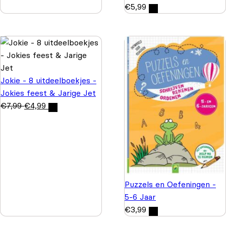
€
5,99
Jokie - 8 uitdeelboekjes -
Jokies feest & Jarige Jet
€
7,99
€
4,99
Puzzels en Oefeningen -
5-6 Jaar
€
3,99