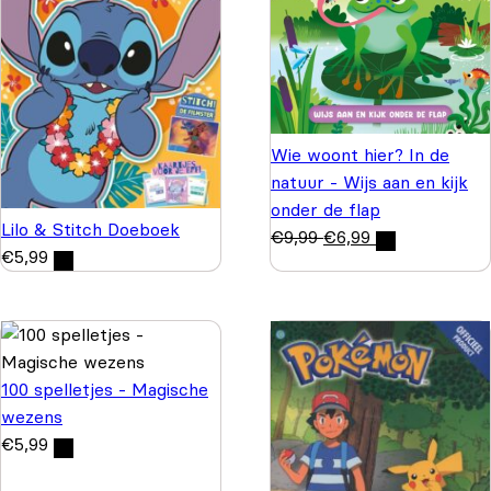
Wie woont hier? In de
natuur - Wijs aan en kijk
onder de flap
Lilo & Stitch Doeboek
€
9,99
€
6,99
€
5,99
100 spelletjes - Magische
wezens
€
5,99