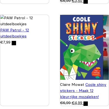
€
5,99
€
3,50
PAW Patrol - 12
uitdeelboekjes
€
7,99
Claire Mowat
Coole shiny
stickers - Maak 12
kleurrijke mozaïeken!
€
6,99
€
4,99