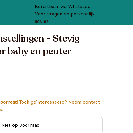
Bereikbaar via Whatsapp
Voor vragen en persoonlijk
advies
stellingen - Stevig
or baby en peuter
oorraad
Toch geïnteresseerd? Neem contact
ce
Niet op voorraad