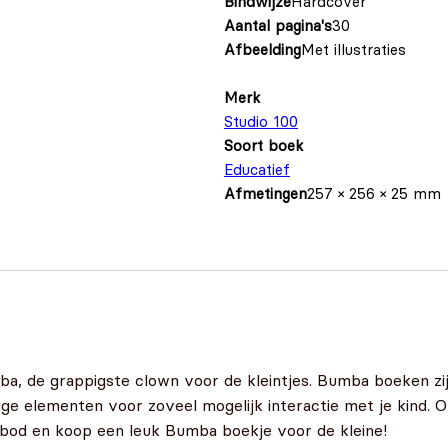
Bindwijze
Hardcover
Aantal pagina's
30
Afbeelding
Met illustraties
Merk
Studio 100
Soort boek
Educatief
Afmetingen
257 × 256 × 25 mm
mba, de grappigste clown voor de kleintjes. Bumba boeken zij
ige elementen voor zoveel mogelijk interactie met je kind.
bod en koop een leuk Bumba boekje voor de kleine!