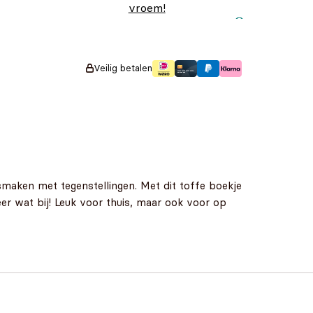
vroem!
Oorspronkelijke
Huidige prijs is:
€
12,99
€
9,99
prijs was:
€9,99.
€12,99.
Veilig betalen
smaken met tegenstellingen. Met dit toffe boekje
eer wat bij! Leuk voor thuis, maar ook voor op