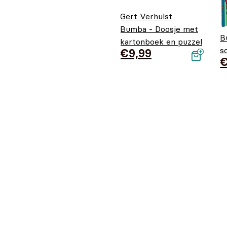
Gert Verhulst
Bumba - Doosje met
B
kartonboek en puzzel
s
€
9,99