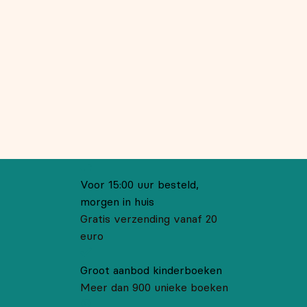
Voor 15:00 uur besteld,
morgen in huis
Gratis verzending vanaf 20
euro
Groot aanbod kinderboeken
Meer dan 900 unieke boeken