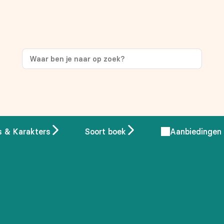
ng
op je eerste aankoop!
s & Karakters
Soort boek
Aanbiedingen
 overeenstemming met ons
privacybeleid.