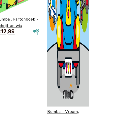
umba : kartonboek -
chrijf en wis
€
12,99
Bumba - Vroem,