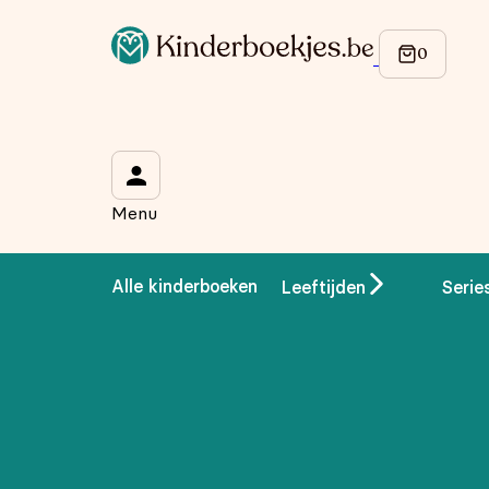
Op de hoogte blijven van onze acties?
Meld je aan voor onze nieuwsbrief en ontvang
10% korti
Wat is je voornaam?
*
Menu
Wat is je e-mailadres?
*
Alle kinderboeken
Leeftijden
Serie
Aanmelden
We gebruiken je gegevens om contact op te nemen, in