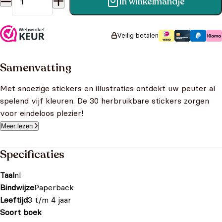
In winkelmandje
Boek - Ik leer woordjes - 3+ aantal
Veilig betalen
Samenvatting
Met snoezige stickers en illustraties ontdekt uw peuter al
spelend vijf kleuren. De 30 herbruikbare stickers zorgen
voor eindeloos plezier!
Meer lezen
Specificaties
Taal
nl
Bindwijze
Paperback
Leeftijd
3 t/m 4 jaar
Soort boek