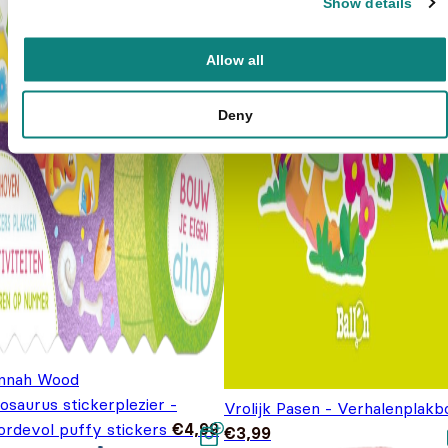
Show details
Allow all
Deny
nnah Wood
osaurus stickerplezier -
Vrolijk Pasen - Verhalenplakb
ordevol puffy stickers
€
4,99
€
3,99