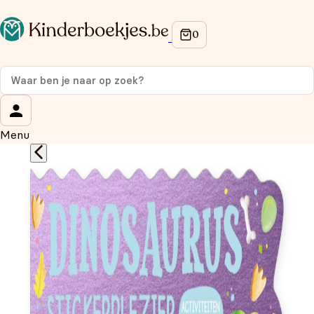
Op de hoogte blijven van onze acties?
Meld je aan voor onze nieuwsbrief en ontvang
10%
korting
op je eerste aankoop!
Wat is je voornaam?
*
Menu
Wat is je e-mailadres?
*
Aanmelden
We gebruiken je gegevens om contact op te nemen, in
overeenstemming met ons
privacybeleid.