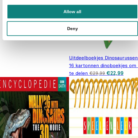
Allow all
Deny
Uitdeelboekjes Dinosaurussen
16 kartonnen dinoboekjes om 
Oorspronkeli
Huidi
te delen
€
22,99
€
29,99
prijs was:
prijs i
€29,99.
€22,9