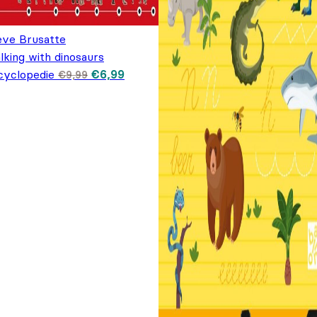
eve Brusatte
lking with dinosaurs
Oorspronkelijke prijs was: €9,99.
Huidige prijs is: €6,99.
cyclopedie
€
6,99
€
9,99