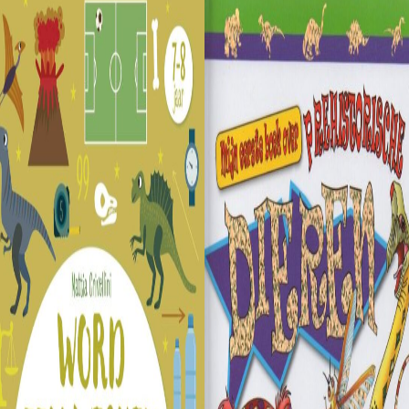
€9,99.
€6,99.