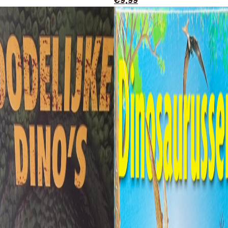
€
9,99