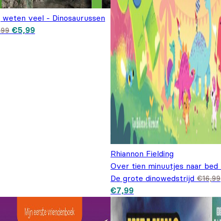
j weten veel - Dinosaurussen
Oorspronkelijke prijs was: €7,99.
Huidige prijs is: €5,99.
€
5,99
,99
Rhiannon Fielding
Over tien minuutjes naar bed 
De grote dinowedstrijd
€
16,99
Oorspronkelijke prijs was:
Huidige prijs is: €7,99.
€
7,99
€16,99.