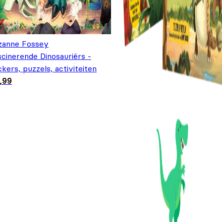
zanne Fossey
cinerende Dinosauriërs -
ckers, puzzels, activiteiten
,99