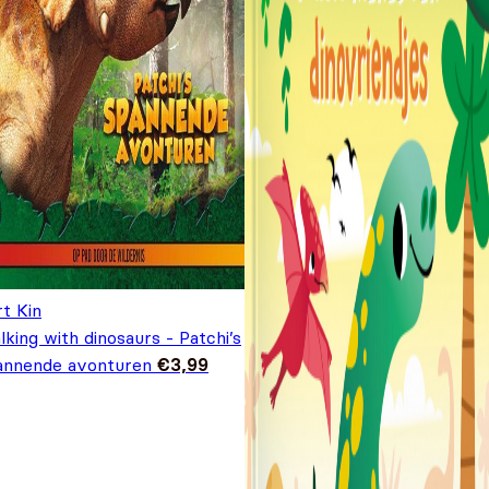
t Kin
king with dinosaurs - Patchi’s
annende avonturen
€
3,99