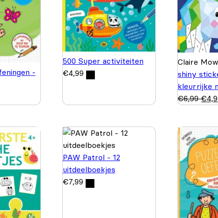
500 Super activiteiten
Claire Mo
feningen -
€
4,99
shiny stic
kleurrijke
€
6,99
€
4,
PAW Patrol - 12
uitdeelboekjes
€
7,99