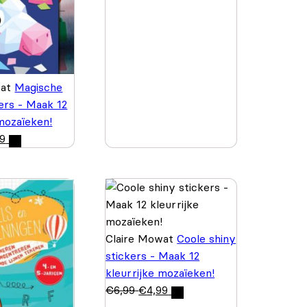
wat
Magische
kers - Maak 12
 mozaïeken!
99
Claire Mowat
Coole shiny
stickers - Maak 12
kleurrijke mozaïeken!
€
6,99
€
4,99