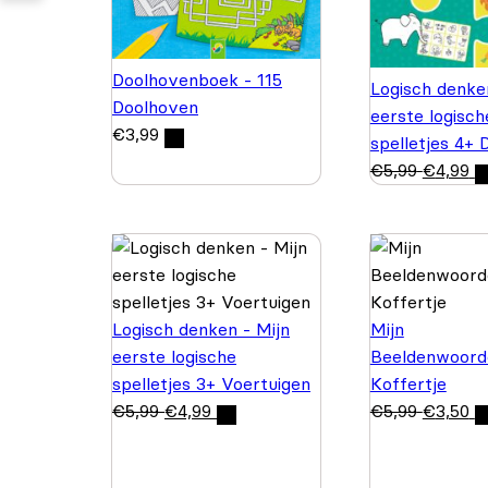
Doolhovenboek - 115
Logisch denke
Doolhoven
eerste logisch
€
3,99
spelletjes 4+ 
€
5,99
€
4,99
Logisch denken - Mijn
Mijn
eerste logische
Beeldenwoord
spelletjes 3+ Voertuigen
Koffertje
€
5,99
€
4,99
€
5,99
€
3,50