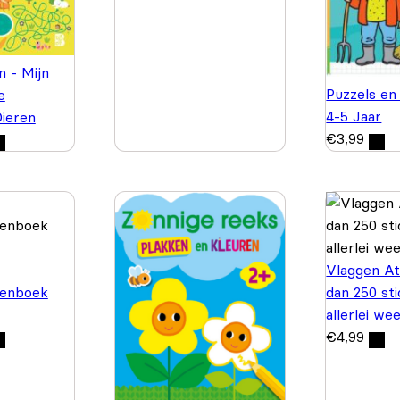
n - Mijn
Puzzels en
e
4-5 Jaar
Dieren
€
3,99
Vlaggen At
enboek
dan 250 st
allerlei we
€
4,99