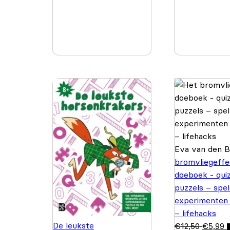
Eva van den 
bromvliegeffe
doeboek - quiz
puzzels – spel
experimenten
– lifehacks
De leukste
€
12,50
€
5,99