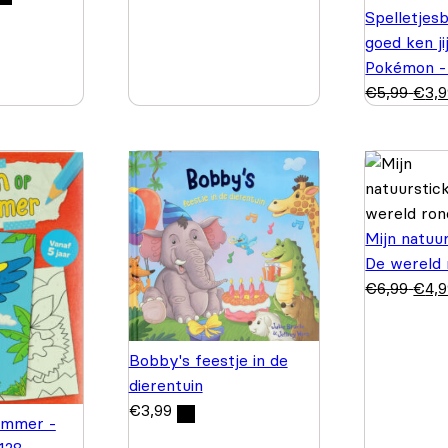
Spelletjes
goed ken ji
Pokémon -
€
5,99
€
3,
Mijn natuu
De wereld 
€
6,99
€
4,
Bobby's feestje in de
dierentuin
€
3,99
ummer -