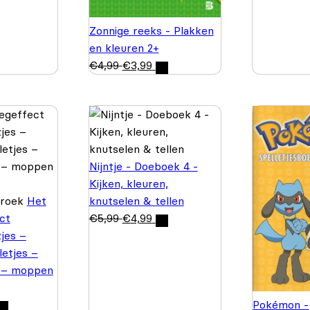
Zonnige reeks - Plakken
en kleuren 2+
€
4,99
€
3,99
Nijntje - Doeboek 4 -
Kijken, kleuren,
Broek
Het
knutselen & tellen
ct
€
5,99
€
4,99
jes –
letjes –
 – moppen
Pokémon -