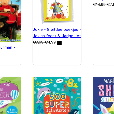
€
14,99
€
7,
Jokie - 8 uitdeelboekjes -
Jokies feest & Jarige Jet
€
7,99
€
4,99
urman -