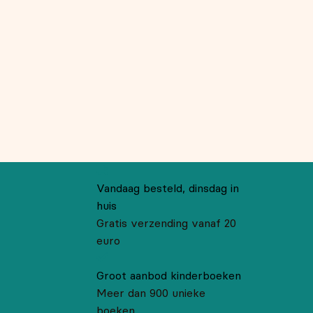
Vandaag besteld, dinsdag in
huis
Gratis verzending vanaf 20
euro
Groot aanbod kinderboeken
Meer dan 900 unieke
boeken