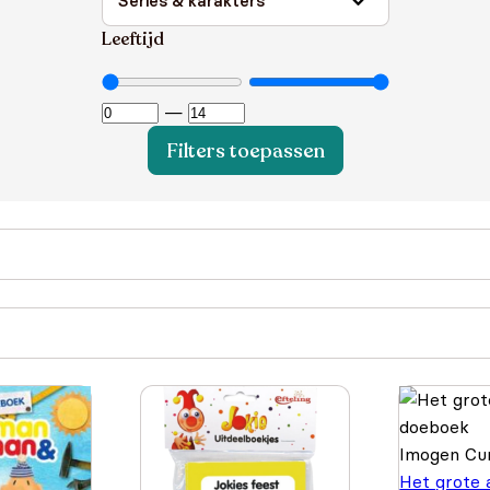
Leeftijd
—
Filters toepassen
Imogen Cur
Het grote 