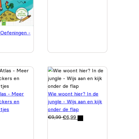
 Oefeningen -
las - Meer
Wie woont hier? In de
ickers en
jungle - Wijs aan en kijk
etjes
onder de flap
€
9,99
€
6,99