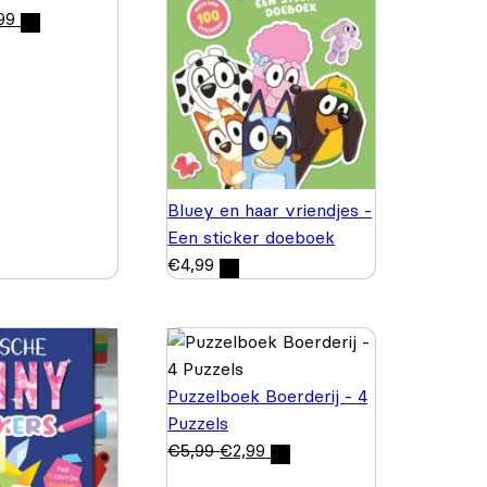
99
Bluey en haar vriendjes -
Een sticker doeboek
€
4,99
Puzzelboek Boerderij - 4
Puzzels
€
5,99
€
2,99