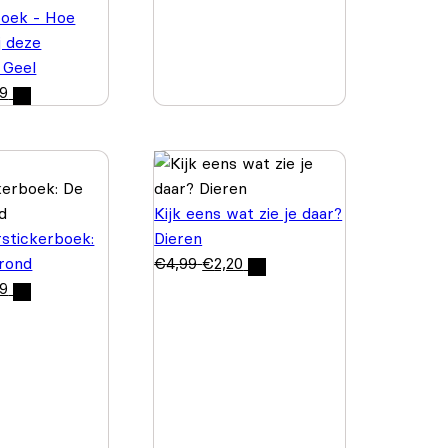
boek - Hoe
j deze
 Geel
99
Kijk eens wat zie je daar?
rstickerboek:
Dieren
rond
€
4,99
€
2,20
99