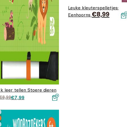
Leuke kleuterspelletjes:
€
8,99
Eenhoorns
Ik leer tellen Stoere dieren
Oorspronkelijke prijs
Huidige prijs is:
€
8,99
€
7,99
was: €8,99.
€7,99.