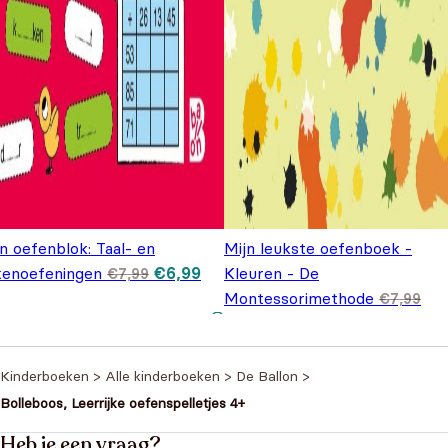
n oefenblok: Taal- en
Mijn leukste oefenboek -
Oorspronkelijke
Huidige
kenoefeningen
€
6,99
Kleuren - De
€
7,99
prijs was:
prijs is:
Montessorimethode
€7,99.
€6,99.
€
7,99
Oorspronkelijke prijs was:
Huidige prijs is: €5,99.
€
5,99
€7,99.
Kinderboeken
>
Alle kinderboeken
>
De Ballon
>
Bolleboos, Leerrijke oefenspelletjes 4+
Heb je een vraag?