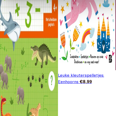
Leuke kleuterspelletjes:
Eenhoorns
€
8,99