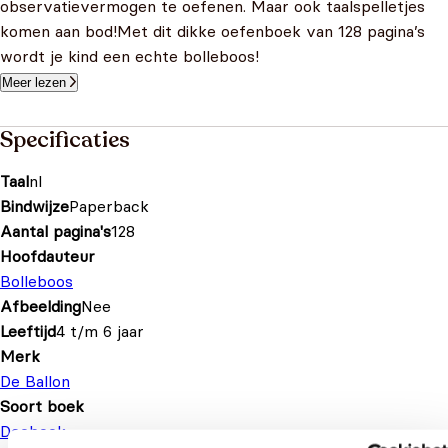
observatievermogen te oefenen. Maar ook taalspelletjes
komen aan bod!Met dit dikke oefenboek van 128 pagina’s
wordt je kind een echte bolleboos!
Meer lezen
Specificaties
Taal
nl
Bindwijze
Paperback
Aantal pagina's
128
Hoofdauteur
Bolleboos
Afbeelding
Nee
Leeftijd
4 t/m 6 jaar
Merk
De Ballon
Soort boek
Doeboek