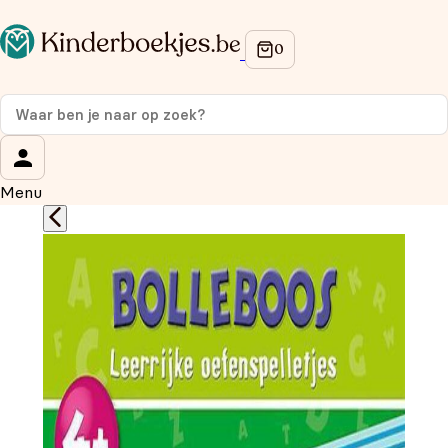
Op de hoogte blijven van onze acties?
Meld je aan voor onze nieuwsbrief en ontvang
10%
korting
op je eerste aankoop!
Wat is je voornaam?
*
Menu
Wat is je e-mailadres?
*
Aanmelden
We gebruiken je gegevens om contact op te nemen, in
overeenstemming met ons
privacybeleid.