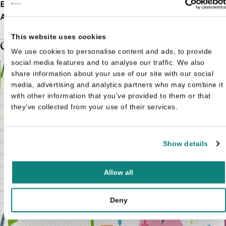
EAN
9789463072359
Afmetingen
N/B
This website uses cookies
Gerelateerde boeken in de soort: Doeboek
We use cookies to personalise content and ads, to provide
social media features and to analyse our traffic. We also
share information about your use of our site with our social
media, advertising and analytics partners who may combine it
with other information that you’ve provided to them or that
they’ve collected from your use of their services.
Show details
Allow all
Deny