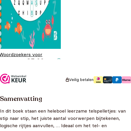
Woordzoekers voor
€
5,99
kinderen 6+
Veilig betalen
Samenvatting
In dit boek staan een heleboel leerzame telspelletjes: van
stip naar stip, het juiste aantal voorwerpen bijtekenen,
logische rijtjes aanvullen, … Ideaal om het tel- en