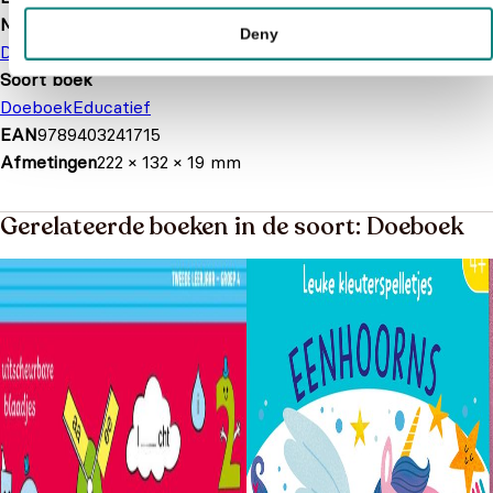
Merk
Deny
De Ballon
Soort boek
Doeboek
Educatief
EAN
9789403241715
Afmetingen
222 × 132 × 19 mm
Gerelateerde boeken in de soort: Doeboek