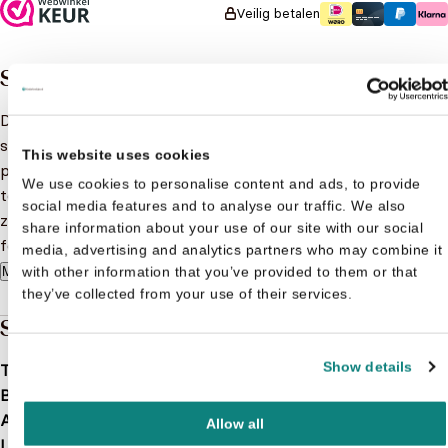
Veilig betalen
Samenvatting
De magische wezens in dit boek hebben allemaal leuke
schrijfspelletjes voor jou in petto! Zoek de letter p op de
This website uses cookies
pagina, volg de kronkelende lijnen en verbind de juiste
We use cookies to personalise content and ads, to provide
tekeningen. Door de uitwisbare pagina's kun je de spelletjes
social media features and to analyse our traffic. We also
zo vaak spelen als je maar wilt. En door het handige
share information about your use of our site with our social
formaat neem je dit boek overal mee naartoe!
media, advertising and analytics partners who may combine it
with other information that you’ve provided to them or that
Meer lezen
they’ve collected from your use of their services.
Specificaties
Show details
Taal
nl
Bindwijze
Hardcover
Aantal pagina's
48
Allow all
Leeftijd
5 t/m 7 jaar