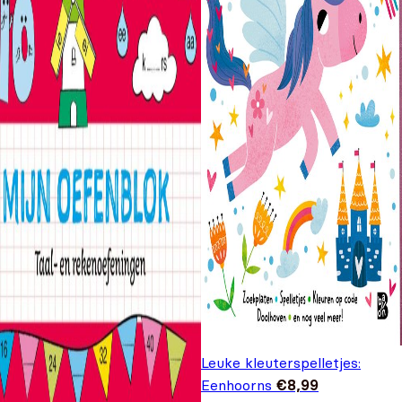
Leuke kleuterspelletjes:
Eenhoorns
€
8,99