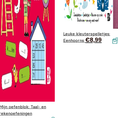
Leuke kleuterspelletjes:
€
8,99
Eenhoorns
Mijn oefenblok: Taal- en
rekenoefeningen