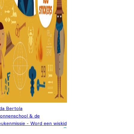
da Bertola
ionnenschool & de
eukenmissie - Word een wiskid
Oorspronkelijke prijs
Huidige prijs is:
€
7,99
,99