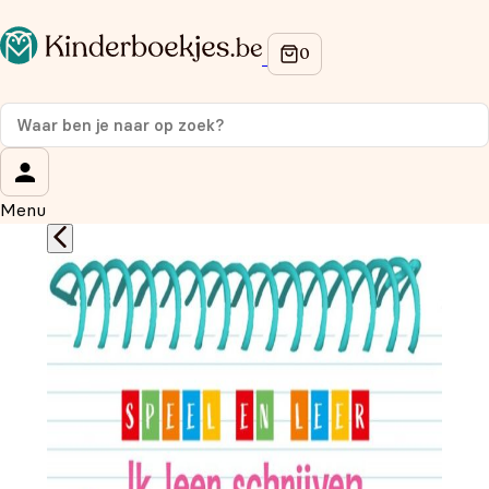
Op de hoogte blijven van onze acties?
Meld je aan voor onze nieuwsbrief en ontvang
10%
korting
op je eerste aankoop!
Wat is je voornaam?
*
Menu
Wat is je e-mailadres?
*
Aanmelden
We gebruiken je gegevens om contact op te nemen, in
overeenstemming met ons
privacybeleid.