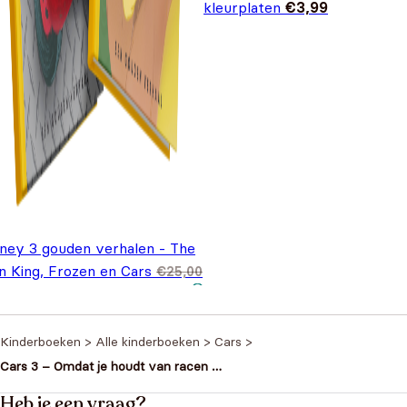
kleurplaten
€
3,99
sney 3 gouden verhalen - The
n King, Frozen en Cars
€
25,00
spronkelijke prijs was:
Huidige prijs is: €15,99.
5,99
5,00.
Kinderboeken
>
Alle kinderboeken
>
Cars
>
Cars 3 – Omdat je houdt van racen –
Voorleesboek
Heb je een vraag?