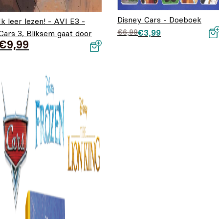
Disney Cars - Doeboek
Ik leer lezen! - AVI E3 -
Oorspronkelijke prij
Huidige prijs is:
€
6,99
€
3,99
Cars 3, Bliksem gaat door
was: €6,99.
€3,99.
€
9,99