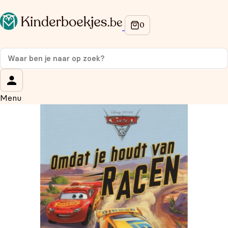
Op de hoogte blijven van onze acties?
Meld je aan voor onze nieuwsbrief en ontvang
10%
korting
op je eerste aankoop!
Wat is je voornaam?
*
Menu
Wat is je e-mailadres?
*
Aanmelden
We gebruiken je gegevens om contact op te nemen, in
overeenstemming met ons
privacybeleid.