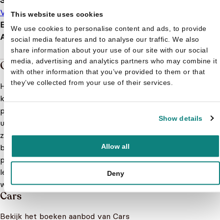
Soort boek
Voorleesboek
This website uses cookies
EAN
9789052956329
We use cookies to personalise content and ads, to provide
Afmetingen
220 × 160 × 5 mm
social media features and to analyse our traffic. We also
share information about your use of our site with our social
media, advertising and analytics partners who may combine it
Over de boeken van Cars
with other information that you’ve provided to them or that
they’ve collected from your use of their services.
Hier vind je een selectie van de leukste en avontuurlijkste
kinderboeken over de bekende auto-personages uit de
populaire Cars-films. De boekjes worden speciaal
Show details
uitgekozen voor kinderen van verschillende leeftijden en
zijn perfect voor het stimuleren van de verbeelding en het
Allow all
bevorderen van de leesvaardigheid. Van kleurrijke
prentenboeken voor de allerkleinsten tot spannende Cars
leesboeken voor de wat oudere kinderen - er is voor ieder
Deny
wat wils!
Meer lezen
Cars
Bekijk het boeken aanbod van Cars