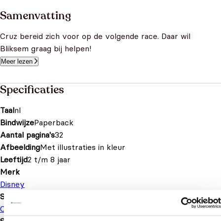
Samenvatting
Cruz bereid zich voor op de volgende race. Daar wil
Bliksem graag bij helpen!
Meer lezen
Specificaties
Taal
nl
Bindwijze
Paperback
Aantal pagina's
32
Afbeelding
Met illustraties in kleur
Leeftijd
2 t/m 8 jaar
Merk
Disney
Serie of karakter
Cars