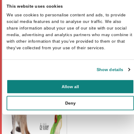
This website uses cookies
Britta Teckentrup
We use cookies to personalise content and ads, to provide
Oors
Zoek het vierkant
€
9,
€
13,99
prij
social media features and to analyse our traffic. We also
€13
share information about your use of our site with our social
media, advertising and analytics partners who may combine it
with other information that you’ve provided to them or that
they’ve collected from your use of their services.
Show details
Allow all
Deny