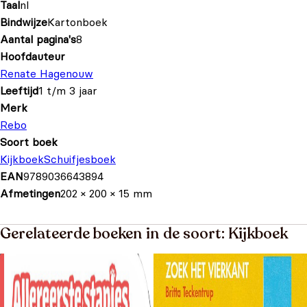
Taal
nl
Bindwijze
Kartonboek
Aantal pagina's
8
Hoofdauteur
Renate Hagenouw
Leeftijd
1 t/m 3 jaar
Merk
Rebo
Soort boek
Kijkboek
Schuifjesboek
EAN
9789036643894
Afmetingen
202 × 200 × 15 mm
Gerelateerde boeken in de soort: Kijkboek