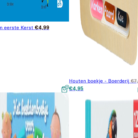
jn eerste Kerst
€
4,99
Houten boekje - Boerderij
€
7
Oorspronkelijke prijs was:
Huidige prijs is: €4,95.
€
4,95
€7,95.