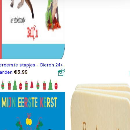
ereerste stapjes - Dieren 24+
anden
€
5,99