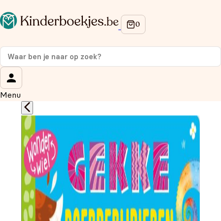
Op de hoogte blijven van onze acties?
Meld je aan voor onze nieuwsbrief en ontvang
10%
korting
op je eerste aankoop!
Wat is je voornaam?
*
Menu
Wat is je e-mailadres?
*
Aanmelden
We gebruiken je gegevens om contact op te nemen, in
overeenstemming met ons
privacybeleid.