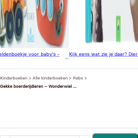
eldenboekje voor baby's -
Kijk eens wat zie je daar? Die
Oorspronkelijke prijs
Huidige prijs is:
t transport
€
2,99
€
2,20
€
4,99
was: €4,99.
€2,20.
Kinderboeken
>
Alle kinderboeken
>
Rebo
>
Gekke boerderijdieren – Wonderwiel –
Maak met de boven- en onderlijven
25 grappige combinaties
Heb je een vraag?