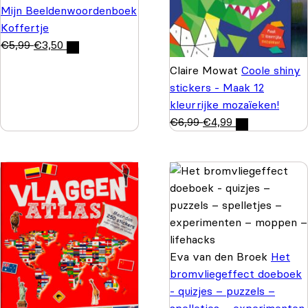
Mijn Beeldenwoordenboek
Koffertje
€
5,99
€
3,50
Claire Mowat
Coole shiny
stickers - Maak 12
kleurrijke mozaïeken!
€
6,99
€
4,99
Eva van den Broek
Het
bromvliegeffect doeboek
- quizjes – puzzels –
spelletjes – experimenten