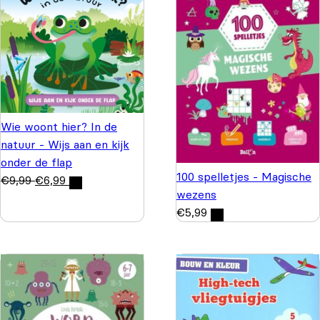
Wie woont hier? In de
natuur - Wijs aan en kijk
onder de flap
100 spelletjes - Magische
€
9,99
€
6,99
wezens
€
5,99