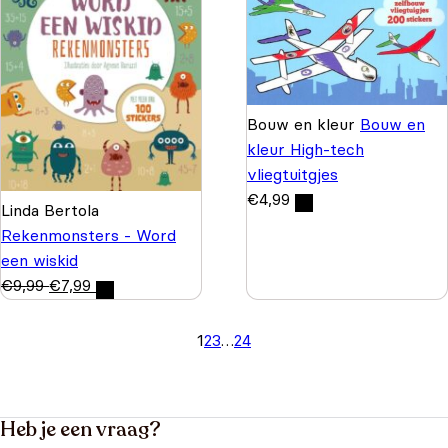
Bouw en kleur
Bouw en
kleur High-tech
vliegtuitgjes
€
4,99
Linda Bertola
Rekenmonsters - Word
een wiskid
€
9,99
€
7,99
1
2
3
…
24
Heb je een vraag?