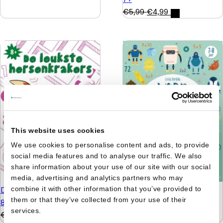
€
5,99
€
4,99
This website uses cookies
We use cookies to personalise content and ads, to provide
social media features and to analyse our traffic. We also
share information about your use of our site with our social
media, advertising and analytics partners who may
combine it with other information that you’ve provided to
De leukste hersenkrakers
De tafelfabriek - Word
them or that they’ve collected from your use of their
8+
een wiskid
services.
€
5,99
€
4,99
€
9,99
€
6,99