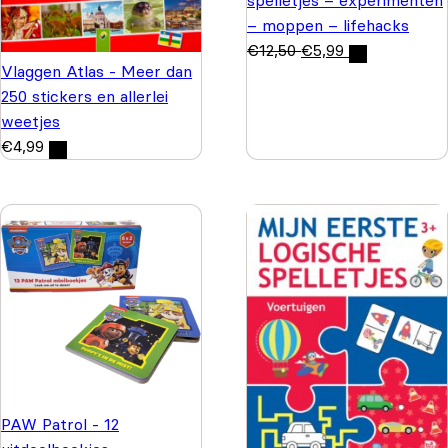
– moppen – lifehacks
€
12,50
€
5,99
Vlaggen Atlas - Meer dan
250 stickers en allerlei
weetjes
€
4,99
PAW Patrol - 12