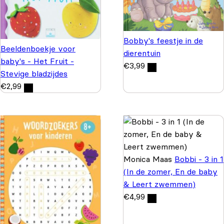
Bobby's feestje in de
Beeldenboekje voor
dierentuin
baby's - Het Fruit -
€
3,99
Stevige bladzijdes
€
2,99
Monica Maas
Bobbi - 3 in 1
(In de zomer, En de baby
& Leert zwemmen)
€
4,99