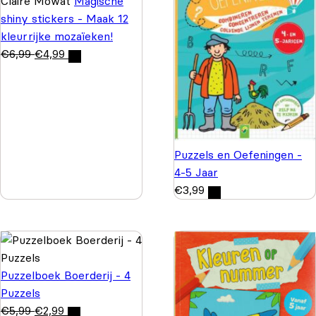
Claire Mowat
Magische
shiny stickers - Maak 12
kleurrijke mozaïeken!
€
6,99
€
4,99
Puzzels en Oefeningen -
4-5 Jaar
€
3,99
Puzzelboek Boerderij - 4
Puzzels
€
5,99
€
2,99