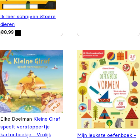
Ik leer schrijven Stoere
dieren
€
8,99
Elke Doelman
Kleine Giraf
speelt verstoppertje
kartonboekje - Vrolijk
Mijn leukste oefenboek -