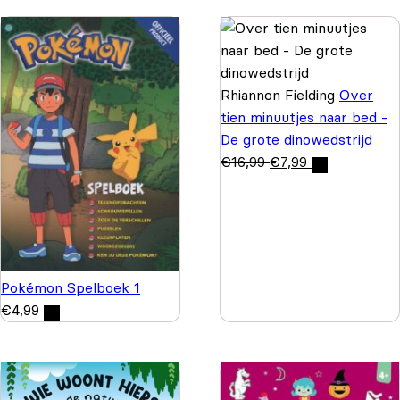
Rhiannon Fielding
Over
tien minuutjes naar bed -
De grote dinowedstrijd
€
16,99
€
7,99
Pokémon Spelboek 1
€
4,99