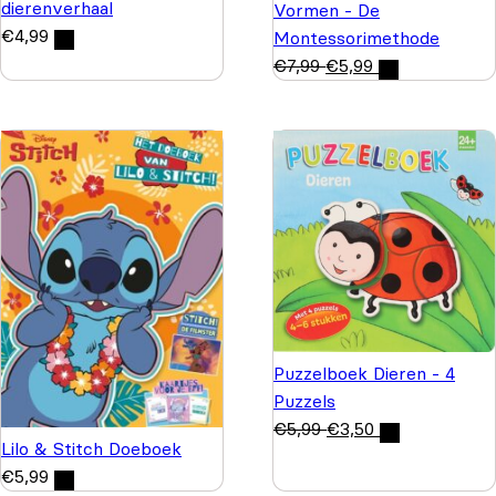
dierenverhaal
Vormen - De
€
4,99
Montessorimethode
€
7,99
€
5,99
Puzzelboek Dieren - 4
Puzzels
€
5,99
€
3,50
Lilo & Stitch Doeboek
€
5,99