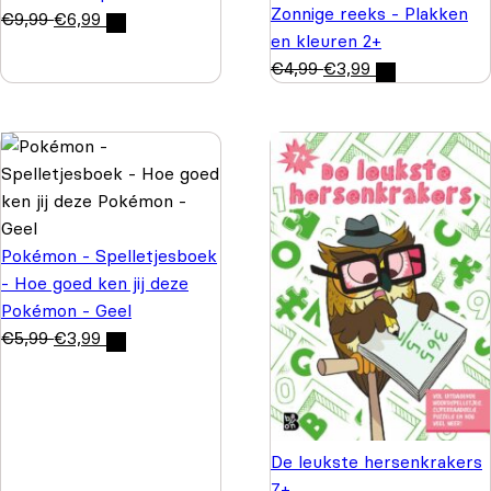
Zonnige reeks - Plakken
€
9,99
€
6,99
en kleuren 2+
€
4,99
€
3,99
Pokémon - Spelletjesboek
- Hoe goed ken jij deze
Pokémon - Geel
€
5,99
€
3,99
De leukste hersenkrakers
7+