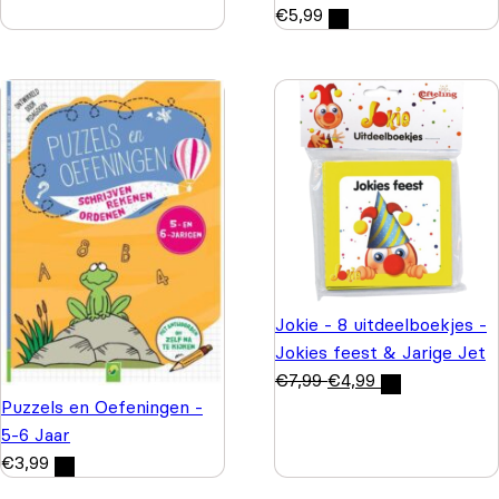
€
5,99
Jokie - 8 uitdeelboekjes -
Jokies feest & Jarige Jet
€
7,99
€
4,99
Puzzels en Oefeningen -
5-6 Jaar
€
3,99