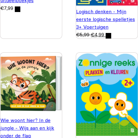
uitdeelboekjes
€
7,99
Logisch denken - Mijn
eerste logische spelletjes
3+ Voertuigen
€
5,99
€
4,99
Wie woont hier? In de
jungle - Wijs aan en kijk
onder de flap