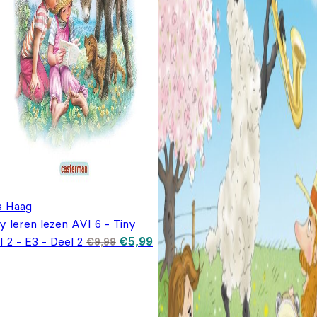
s Haag
y leren lezen AVI 6 - Tiny
Oorspronkelijke
Huidige
 2 - E3 - Deel 2
€
5,99
€
9,99
prijs was:
prijs is:
€9,99.
€5,99.