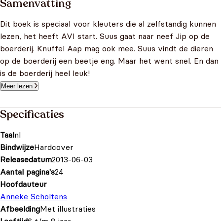
Samenvatting
Dit boek is speciaal voor kleuters die al zelfstandig kunnen
lezen, het heeft AVI start. Suus gaat naar neef Jip op de
boerderij. Knuffel Aap mag ook mee. Suus vindt de dieren
op de boerderij een beetje eng. Maar het went snel. En dan
is de boerderij heel leuk!
Meer lezen
Specificaties
Taal
nl
Bindwijze
Hardcover
Releasedatum
2013-06-03
Aantal pagina's
24
Hoofdauteur
Anneke Scholtens
Afbeelding
Met illustraties