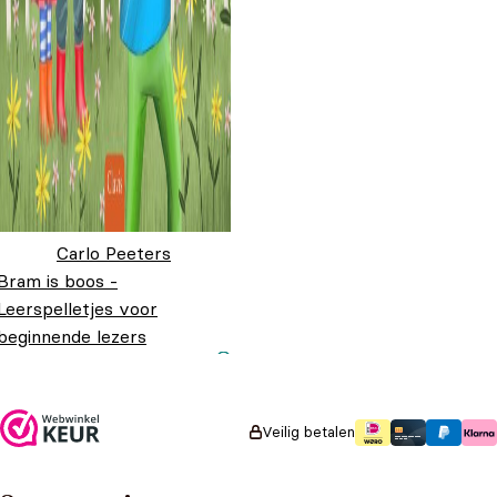
Carlo Peeters
Bram is boos -
Leerspelletjes voor
beginnende lezers
Oorspronkelijke prijs
Huidige prijs is:
€
19,95
€
14,95
was: €19,95.
€14,95.
Veilig betalen