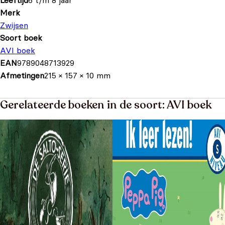
Leeftijd
6 t/m 8 jaar
Merk
Zwijsen
Soort boek
AVI boek
EAN
9789048713929
Afmetingen
215 × 157 × 10 mm
Gerelateerde boeken in de soort: AVI boek