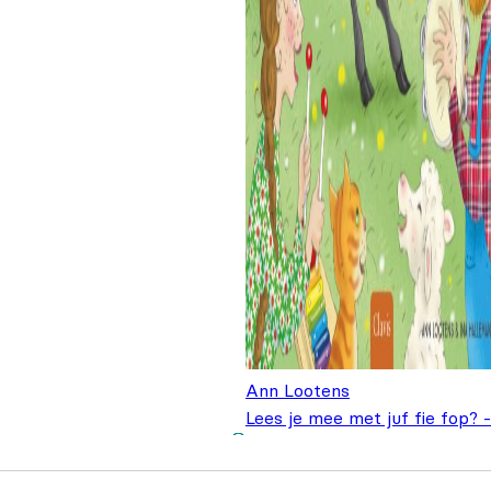
Ann Lootens
Lees je mee met juf fie fop? -
Oorspronk
Hu
Sam de ram
€
14,95
€
18,95
prijs was:
pri
€18,95.
€1