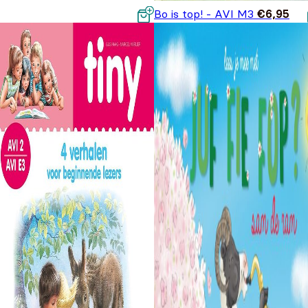
Bo is top! - AVI M3
€
6,95