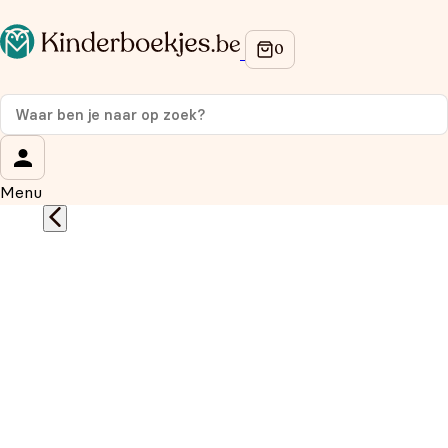
Op de hoogte blijven van onze acties?
Meld je aan voor onze nieuwsbrief en ontvang
10%
korting
op je eerste aankoop!
Wat is je voornaam?
*
Menu
Wat is je e-mailadres?
*
Aanmelden
We gebruiken je gegevens om contact op te nemen, in
overeenstemming met ons
privacybeleid.