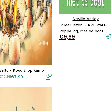
Neville Astley
Ik leer lezen! - AVI Start-
Peppa Pig, Met de boot
€
9,99
Salto - Koud & op kamp
Oorspronkelijke prijs
Huidige prijs is:
€
10,99
€
7,99
was: €10,99.
€7,99.