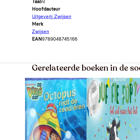
Taal
nl
Hoofdauteur
Uitgeverij Zwijsen
Merk
Zwijsen
EAN
9789048745166
Gerelateerde boeken in de so