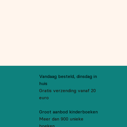
Vandaag besteld, dinsdag in
huis
Gratis verzending vanaf 20
euro
Groot aanbod kinderboeken
Meer dan 900 unieke
boeken