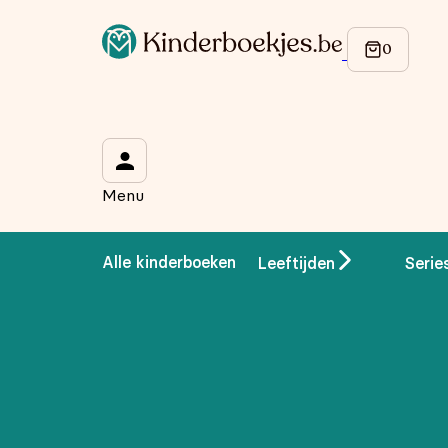
Op de hoogte blijven van onze acties?
Meld je aan voor onze nieuwsbrief en ontvang
10% korti
Wat is je voornaam?
*
Menu
Wat is je e-mailadres?
*
Alle kinderboeken
Leeftijden
Serie
Aanmelden
We gebruiken je gegevens om contact op te nemen, in