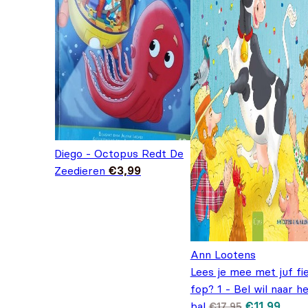
Diego - Octopus Redt De
Zeedieren
€
3,99
Ann Lootens
Lees je mee met juf fi
fop? 1 - Bel wil naar h
Oorspronkel
Huid
bal
€
11,99
€
17,95