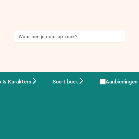
ng
op je eerste aankoop!
s & Karakters
Soort boek
Aanbiedingen
 overeenstemming met ons
privacybeleid.