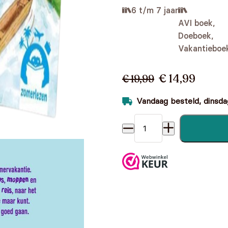
6 t/m 7 jaar
AVI boek,
Doeboek,
Vakantieboe
€ 14,99
€ 19,99
Vandaag besteld, dinsdag
Pakket Zomerlezen groep 3 