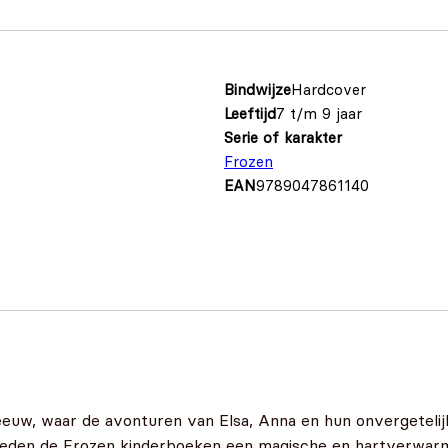
Bindwijze
Hardcover
Leeftijd
7 t/m 9 jaar
Serie of karakter
Frozen
EAN
9789047861140
euw, waar de avonturen van Elsa, Anna en hun onvergetelijk
, bieden de Frozen kinderboeken een magische en hartverwa