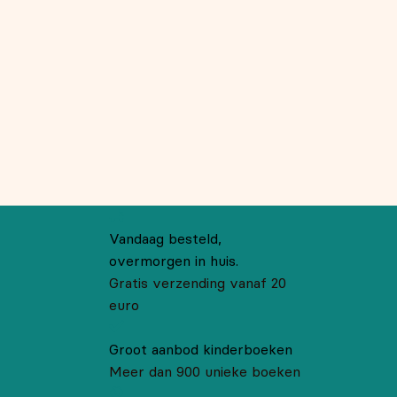
Vandaag besteld,
overmorgen in huis.
Gratis verzending vanaf 20
euro
Groot aanbod kinderboeken
Meer dan 900 unieke boeken