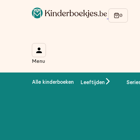
Op de hoogte blijven van onze acties?
Meld je aan voor onze nieuwsbrief en ontvang
10% korti
Wat is je voornaam?
*
Menu
Wat is je e-mailadres?
*
Alle kinderboeken
Leeftijden
Serie
Aanmelden
We gebruiken je gegevens om contact op te nemen, in