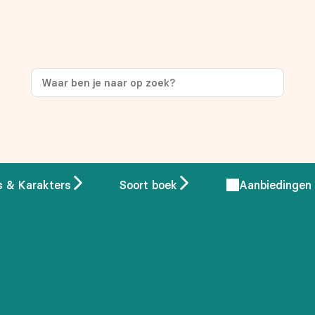
ng
op je eerste aankoop!
s & Karakters
Soort boek
Aanbiedingen
 overeenstemming met ons
privacybeleid.