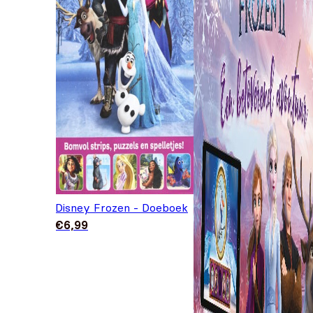
Disney Frozen - Doeboek
€
6,99