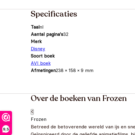
Specificaties
Taal
nl
Aantal pagina's
32
Merk
Disney
Soort boek
AVI boek
Afmetingen
238 × 158 × 9 mm
Over de boeken van Frozen
Frozen
Betreed de betoverende wereld van ijs en sne
9,5
Geïnspireerd door de geliefde animatiefilms