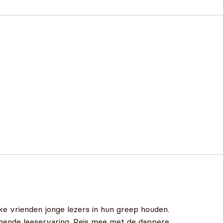
e vrienden jonge lezers in hun greep houden.
rmende leeservaring. Reis mee met de dappere