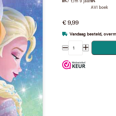
7 t/m 9 jaar
AVI boek
€ 9,99
Vandaag besteld, overmo
Ik leer lezen! - AVI M4 - F