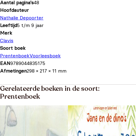
Aantal pagina's
48
Hoofdauteur
Nathalie Depoorter
Leeftijd
5 t/m 9 jaar
Merk
Clavis
Soort boek
Prentenboek
Voorleesboek
EAN
9789044835175
Afmetingen
298 × 217 × 11 mm
Gerelateerde boeken in de soort:
Prentenboek