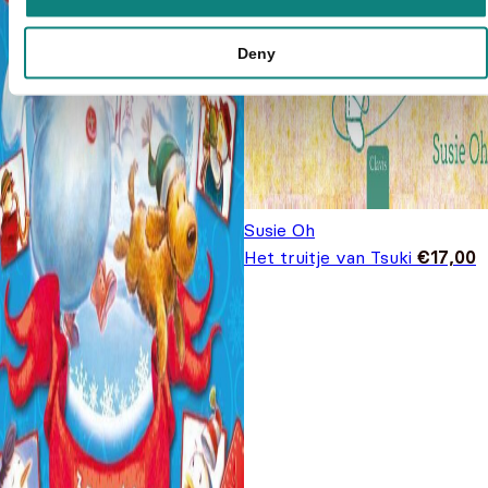
Deny
Susie Oh
Het truitje van Tsuki
€
17,00