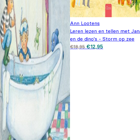
Ann Lootens
Leren lezen en tellen met Jan
en de dino's - Storm op zee
Oorspronkelijke prijs
Huidige prijs is:
€
12,95
€
18,95
was: €18,95.
€12,95.