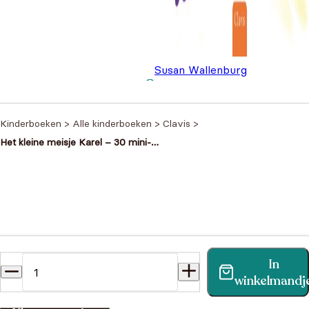
Susan Wallenburg
Eri wil een eenhoorn zijn
€
18,
Kinderboeken
>
Alle kinderboeken
>
Clavis
>
Het kleine meisje Karel – 30 mini-
verhaaltjes
Heb je een vraag?
In
Vind binnen no-time antwoord op je vraag op onze
winkelmandj
klantenservice pagina.