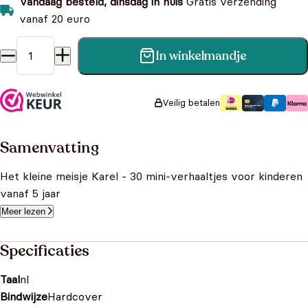
Vandaag besteld, dinsdag in huis
Gratis verzending
vanaf 20 euro
In winkelmandje
Het kleine meisje Karel - 30 mini-verhaaltjes aantal
Veilig betalen
Samenvatting
Het kleine meisje Karel - 30 mini-verhaaltjes voor kinderen
vanaf 5 jaar
Meer lezen
Specificaties
Taal
nl
Bindwijze
Hardcover