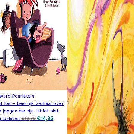
ward Pearlstein
t los! - Leerrijk verhaal over
 jongen die zijn tablet niet
Oorspronkelijke
Huidige
 loslaten
€
14,95
€
18,95
prijs was:
prijs is:
€18,95.
€14,95.