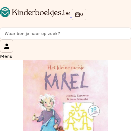
Op de hoogte blijven van onze acties?
Meld je aan voor onze nieuwsbrief en ontvang
10%
korting
op je eerste aankoop!
Wat is je voornaam?
*
Menu
Wat is je e-mailadres?
*
Aanmelden
We gebruiken je gegevens om contact op te nemen, in
overeenstemming met ons
privacybeleid.