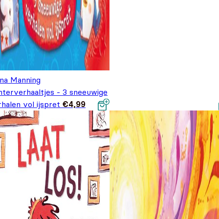
ana Manning
nterverhaaltjes - 3 sneeuwige
halen vol ijspret
€
4,99