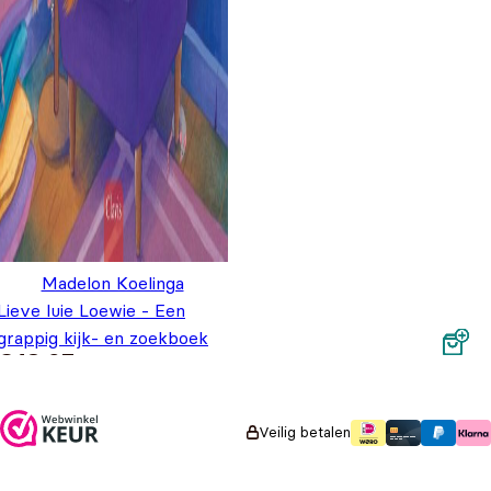
Madelon Koelinga
Lieve luie Loewie - Een
grappig kijk- en zoekboek
€
18,95
Veilig betalen