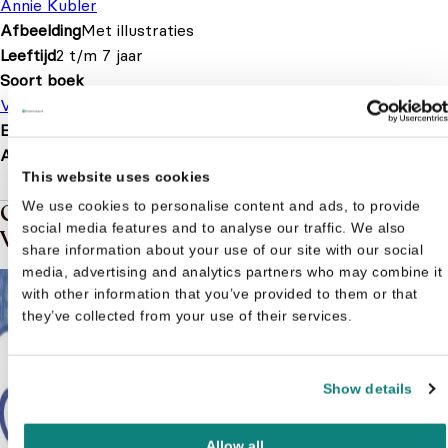
Annie Kubler
Afbeelding
Met illustraties
Leeftijd
2 t/m 7 jaar
Soort boek
Voorleesboek
EAN
9789036632751
Afmetingen
237 × 212 × 13 mm
This website uses cookies
We use cookies to personalise content and ads, to provide
Gerelateerde boeken in de soort:
social media features and to analyse our traffic. We also
Voorleesboek
share information about your use of our site with our social
media, advertising and analytics partners who may combine it
with other information that you’ve provided to them or that
they’ve collected from your use of their services.
Show details
Allow all