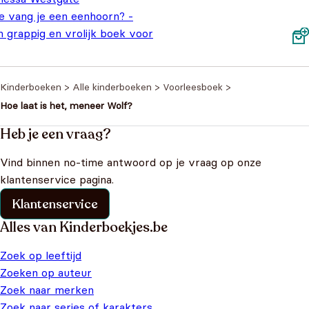
e vang je een eenhoorn? -
 grappig en vrolijk boek voor
ine avonturiers
€
18,95
Kinderboeken
>
Alle kinderboeken
>
Voorleesboek
>
Hoe laat is het, meneer Wolf?
Heb je een vraag?
Vind binnen no-time antwoord op je vraag op onze
klantenservice pagina.
Klantenservice
Alles van Kinderboekjes.be
Zoek op leeftijd
Zoeken op auteur
Zoek naar merken
Zoek naar series of karakters