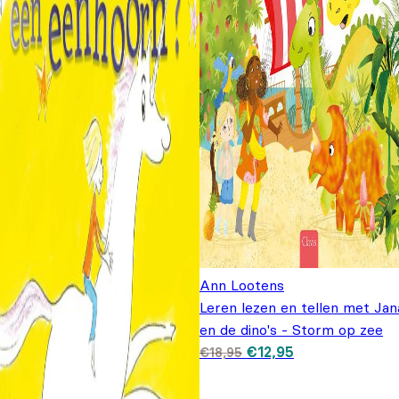
Ann Lootens
Leren lezen en tellen met Jan
en de dino's - Storm op zee
Oorspronkelijke prijs
Huidige prijs is:
€
12,95
€
18,95
was: €18,95.
€12,95.