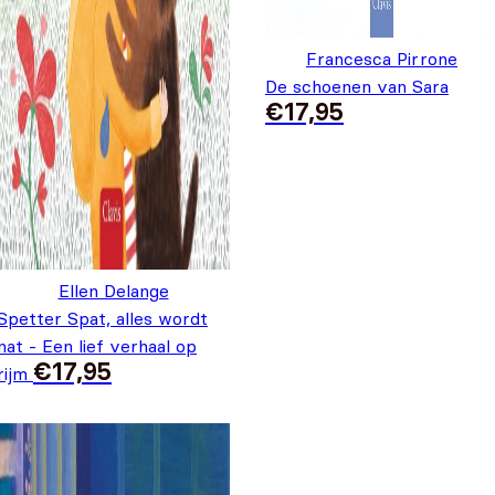
Francesca Pirrone
De schoenen van Sara
€
17,95
Ellen Delange
Spetter Spat, alles wordt
nat - Een lief verhaal op
€
17,95
rijm