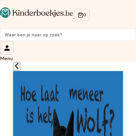
Op de hoogte blijven van onze acties?
Meld je aan voor onze nieuwsbrief en ontvang
10%
korting
op je eerste aankoop!
Wat is je voornaam?
*
Menu
Wat is je e-mailadres?
*
Aanmelden
We gebruiken je gegevens om contact op te nemen, in
overeenstemming met ons
privacybeleid.