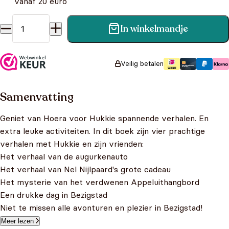
vanaf 20 euro
In winkelmandje
Hoera voor Hukkie! Spannende verhalen met leuke
spelletjes aantal
Veilig betalen
Samenvatting
Geniet van Hoera voor Hukkie spannende verhalen. En
extra leuke activiteiten. In dit boek zijn vier prachtige
verhalen met Hukkie en zijn vrienden:
Het verhaal van de augurkenauto
Het verhaal van Nel Nijlpaard's grote cadeau
Het mysterie van het verdwenen Appeluithangbord
Een drukke dag in Bezigstad
Niet te missen alle avonturen en plezier in Bezigstad!
Meer lezen