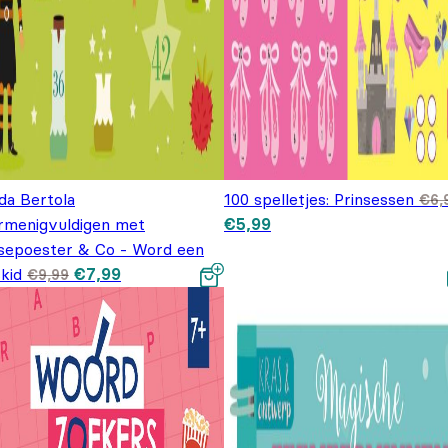
da Bertola
100 spelletjes: Prinsessen
€
6,
Oorspronkelijke prijs was:
Huidige prijs is: €5,99.
rmenigvuldigen met
€
5,99
€6,99.
sepoester & Co - Word een
Oorspronkelijke
Huidige prijs
kid
€
7,99
€
9,99
prijs was: €9,99.
is: €7,99.