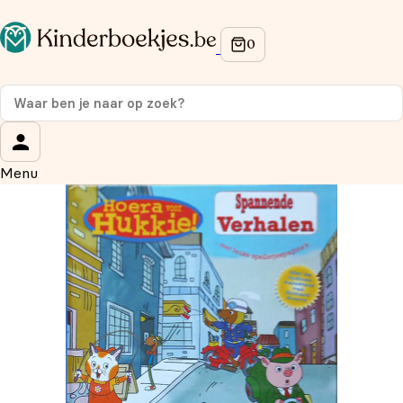
Op de hoogte blijven van onze acties?
Meld je aan voor onze nieuwsbrief en ontvang
10%
korting
op je eerste aankoop!
Wat is je voornaam?
*
Menu
Wat is je e-mailadres?
*
Aanmelden
We gebruiken je gegevens om contact op te nemen, in
overeenstemming met ons
privacybeleid.