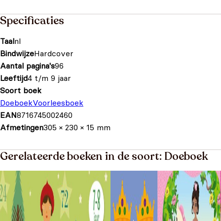
Specificaties
Taal
nl
Bindwijze
Hardcover
Aantal pagina's
96
Leeftijd
4 t/m 9 jaar
Soort boek
Doeboek
Voorleesboek
EAN
8716745002460
Afmetingen
305 × 230 × 15 mm
Gerelateerde boeken in de soort: Doeboek