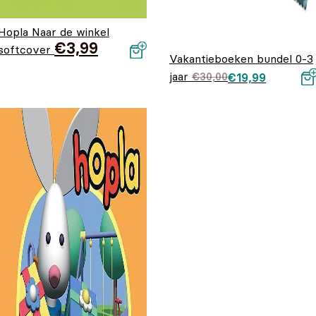
Hopla Naar de winkel
€
3,99
softcover
Vakantieboeken bundel 0-3
jaar
Oorspronkelijke
Huidige prijs is:
€
30,00
€
19,99
prijs was:
€19,99.
€30,00.