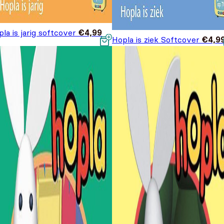
la is jarig softcover
€
4,99
Hopla is ziek Softcover
€
4,9