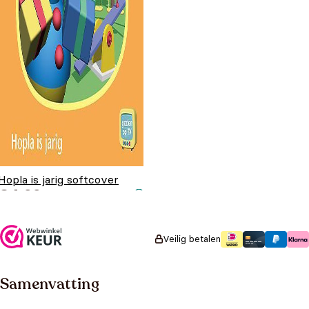
Hopla is jarig softcover
€
4,99
Veilig betalen
Samenvatting