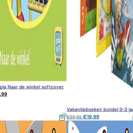
pla Naar de winkel softcover
,99
Vakantieboeken bundel 0-3 ja
Oorspronkelijke prijs
Huidige prijs is
€
19,99
€
30,00
was: €30,00.
€19,99.