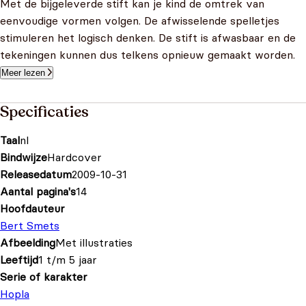
Met de bijgeleverde stift kan je kind de omtrek van
eenvoudige vormen volgen. De afwisselende spelletjes
stimuleren het logisch denken. De stift is afwasbaar en de
tekeningen kunnen dus telkens opnieuw gemaakt worden.
Meer lezen
Specificaties
Taal
nl
Bindwijze
Hardcover
Releasedatum
2009-10-31
Aantal pagina's
14
Hoofdauteur
Bert Smets
Afbeelding
Met illustraties
Leeftijd
1 t/m 5 jaar
Serie of karakter
Hopla