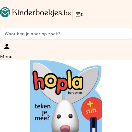
Op de hoogte blijven van onze acties?
Meld je aan voor onze nieuwsbrief en ontvang
10%
korting
op je eerste aankoop!
Wat is je voornaam?
*
Menu
Wat is je e-mailadres?
*
Aanmelden
We gebruiken je gegevens om contact op te nemen, in
overeenstemming met ons
privacybeleid.