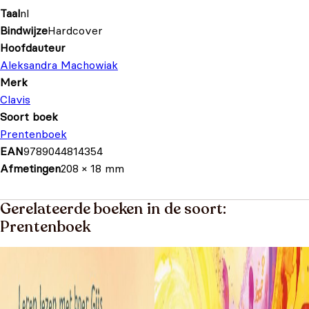
Taal
nl
Bindwijze
Hardcover
Hoofdauteur
Aleksandra Machowiak
Merk
Clavis
Soort boek
Prentenboek
EAN
9789044814354
Afmetingen
208 × 18 mm
Gerelateerde boeken in de soort:
Prentenboek