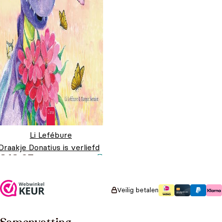
Li Lefébure
Draakje Donatius is verliefd
€
18,95
Veilig betalen