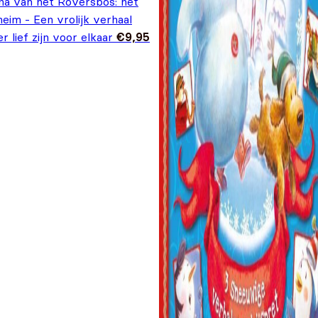
na van het Roversbos: het
eim - Een vrolijk verhaal
r lief zijn voor elkaar
€
9,95