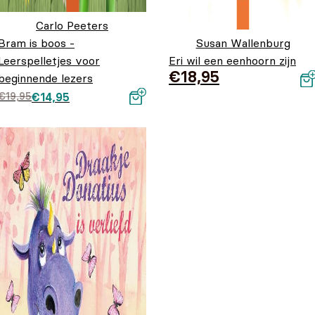
Carlo Peeters
Bram is boos -
Susan Wallenburg
Leerspelletjes voor
Eri wil een eenhoorn zijn
€
18,95
beginnende lezers
Oorspronkelijke prijs
Huidige prijs is:
€
19,95
€
14,95
was: €19,95.
€14,95.