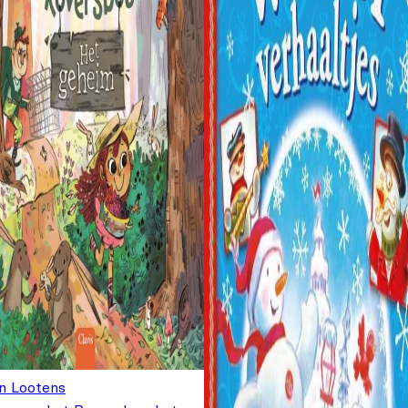
n Lootens