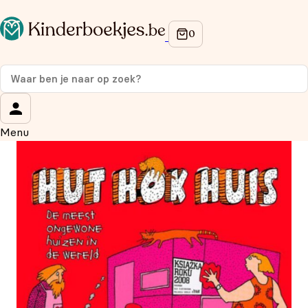
Op de hoogte blijven van onze acties?
Meld je aan voor onze nieuwsbrief en ontvang
10%
korting
op je eerste aankoop!
Wat is je voornaam?
*
Menu
Wat is je e-mailadres?
*
Aanmelden
We gebruiken je gegevens om contact op te nemen, in
overeenstemming met ons
privacybeleid.