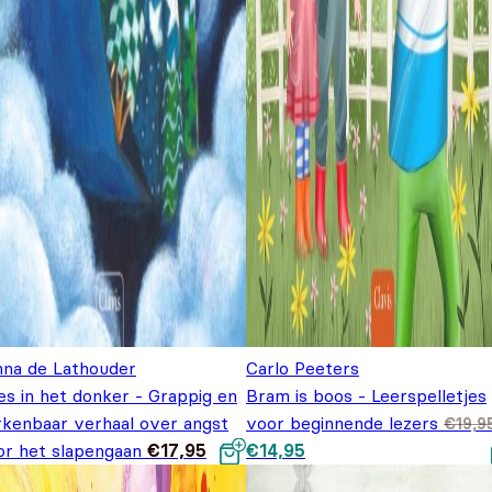
nna de Lathouder
Carlo Peeters
es in het donker - Grappig en
Bram is boos - Leerspelletjes
rkenbaar verhaal over angst
voor beginnende lezers
€
19,9
Oorspronkelijke prijs was:
Huidige prijs is: €14,9
or het slapengaan
€
17,95
€
14,95
€19,95.