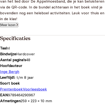
van het lied door De Appelmoesband, die je kan beluisteren
via de QR-code. In de bundel achteraan in het boek vind je
bovendien nog een heleboel activiteiten. Leuk voor thuis en
in de klas!
Meer lezen
Specificaties
Taal
nl
Bindwijze
Hardcover
Aantal pagina's
48
Hoofdauteur
Inge Bergh
Leeftijd
5 t/m 8 jaar
Soort boek
Prentenboek
Voorleesboek
EAN
9789464290967
Afmetingen
259 × 223 × 10 mm