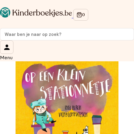
Op de hoogte blijven van onze acties?
Meld je aan voor onze nieuwsbrief en ontvang
10%
korting
op je eerste aankoop!
Wat is je voornaam?
*
Menu
Wat is je e-mailadres?
*
Aanmelden
We gebruiken je gegevens om contact op te nemen, in
overeenstemming met ons
privacybeleid.