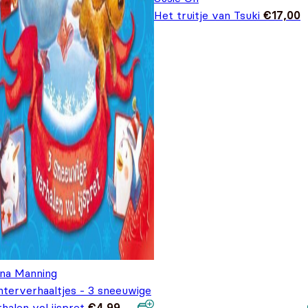
Het truitje van Tsuki
€
17,00
ana Manning
nterverhaaltjes - 3 sneeuwige
halen vol ijspret
€
4,99