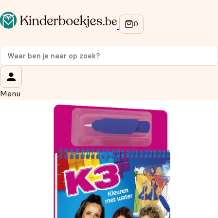
Op de hoogte blijven van onze acties?
Meld je aan voor onze nieuwsbrief en ontvang
10%
korting
op je eerste aankoop!
Wat is je voornaam?
*
Menu
Wat is je e-mailadres?
*
Aanmelden
We gebruiken je gegevens om contact op te nemen, in
overeenstemming met ons
privacybeleid.