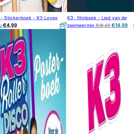
 - Stickerboek - K3 Loves
K3 : filmboek - Lied van de
Oorspronk
Hu
u
€
4,99
zeemeermin
€
14,99
€
18,99
prijs was:
pri
€18,99.
€1