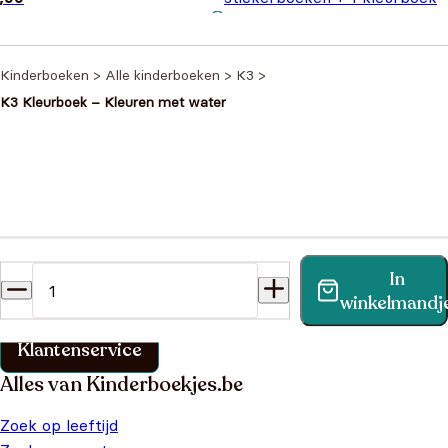
Oorspronkelijke prijs
Huidige prijs is
€
11,99
€
20,97
was: €20,97.
€11,99.
Kinderboeken
>
Alle kinderboeken
>
K3
>
K3 Kleurboek – Kleuren met water
Heb je een vraag?
In
Vind binnen no-time antwoord op je vraag op onze
winkelmandj
klantenservice pagina.
Klantenservice
Alles van Kinderboekjes.be
Zoek op leeftijd