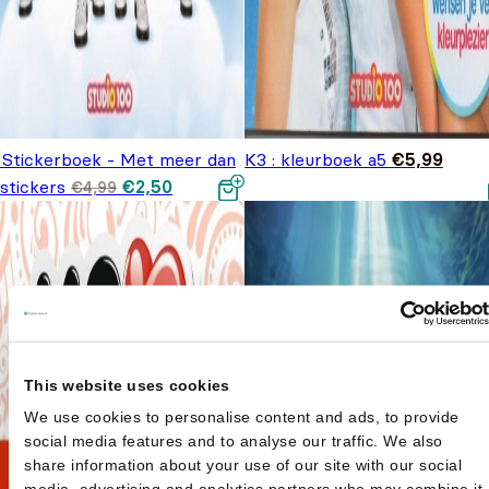
 Stickerboek - Met meer dan
K3 : kleurboek a5
€
5,99
Oorspronkelijke
Huidige
stickers
€
2,50
€
4,99
prijs was:
prijs is:
€4,99.
€2,50.
This website uses cookies
We use cookies to personalise content and ads, to provide
social media features and to analyse our traffic. We also
share information about your use of our site with our social
media, advertising and analytics partners who may combine it