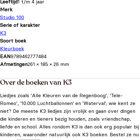
Leeftijd
1 t/m 4 jaar
Merk
Studio 100
Serie of karakter
K3
Soort boek
Kleurboek
EAN
9789462777484
Afmetingen
261 × 185 × 26 mm
Over de boeken van K3
Liedjes zoals ‘Alle Kleuren van de Regenboog’, ‘Tele-
Romeo’, '10.000 Luchtballonnen' en 'Waterval'; wie kent ze
niet? De meeste K3 liedjes zijn vrolijk en gaan over dingen
die kinderen en tieners bezig houden, zoals vriendschap,
liefde en school. Alles rondom K3 is dan ook erg populair bij
kinderen, waaronder natuurlijk ook K3 boeken. Bestel ze nu