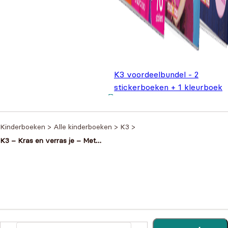
K3 voordeelbundel - 2
stickerboeken + 1 kleurboek
Oorspronkelijke prijs
Huidige prijs is
€
11,99
€
20,97
was: €20,97.
€11,99.
Kinderboeken
>
Alle kinderboeken
>
K3
>
K3 – Kras en verras je – Met
krasplaten, kraspen en kleurplaten
Heb je een vraag?