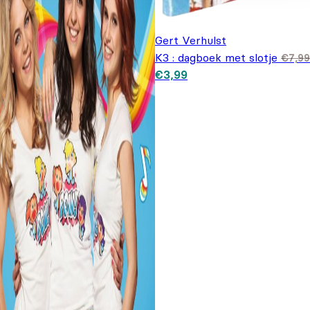
Gert Verhulst
K3 : dagboek met slotje
€
7,99
Oorspronkelijke prijs was:
Huidige prijs is: €3,99.
€
3,99
€7,99.