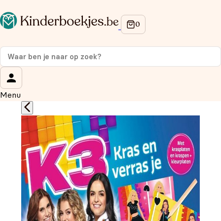
Op de hoogte blijven van onze acties?
Meld je aan voor onze nieuwsbrief en ontvang
10%
korting
op je eerste aankoop!
Wat is je voornaam?
*
Menu
Wat is je e-mailadres?
*
Aanmelden
We gebruiken je gegevens om contact op te nemen, in
overeenstemming met ons
privacybeleid.