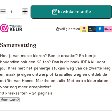
In winkelmandje
K3 - Kras en verras je - Met krasplaten, kraspen en
kleurplaten aantal
Veilig betalen
Samenvatting
Hou jij van mooie kleren? Ben je creatief? En ben je
bovendien ook een K3 fan? Dan is dit boek IDEAAL voor
jou! Kras met het pennetje stukjes weg van de zwarte laag
en maak je eigen ontwerp of kras alles weg en ontdek de
outfits van Hanne, Marthe en Julia. Met extra kleurplaten
voor nog meer creaplezier!
10 kraskaarten + 24 pagina’s
Meer lezen