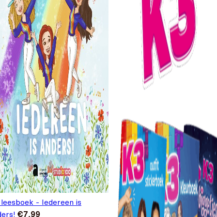
leesboek - Iedereen is
ders!
€
7,99