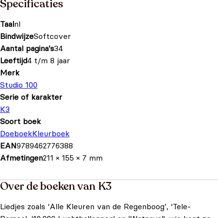
Specificaties
Taal
nl
Bindwijze
Softcover
Aantal pagina's
34
Leeftijd
4 t/m 8 jaar
Merk
Studio 100
Serie of karakter
K3
Soort boek
Doeboek
Kleurboek
EAN
9789462776388
Afmetingen
211 × 155 × 7 mm
Over de boeken van K3
Liedjes zoals ‘Alle Kleuren van de Regenboog’, ‘Tele-