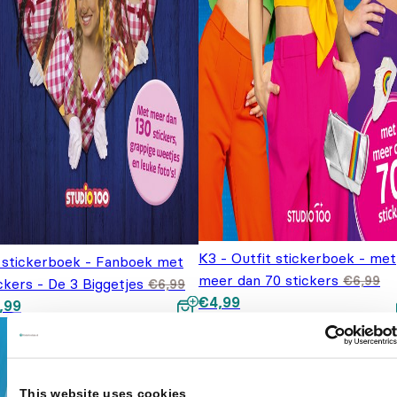
K3 - Outfit stickerboek - met
 stickerboek - Fanboek met
meer dan 70 stickers
€
6,99
ckers - De 3 Biggetjes
€
6,99
Oorspronkelijke prijs was:
Huidige prijs is: €4,99.
spronkelijke prijs was:
Huidige prijs is: €4,99.
€
4,99
,99
€6,99.
,99.
This website uses cookies