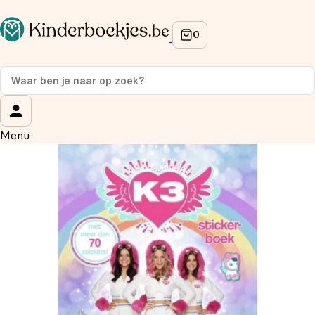
Op de hoogte blijven van onze acties?
Meld je aan voor onze nieuwsbrief en ontvang
10%
korting
op je eerste aankoop!
Wat is je voornaam?
*
Menu
Wat is je e-mailadres?
*
Aanmelden
We gebruiken je gegevens om contact op te nemen, in
overeenstemming met ons
privacybeleid.