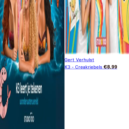
Gert Verhulst
K3 - Creakriebels
€
8,99