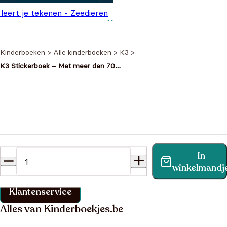
leert je tekenen - Zeedieren
Oorspronkelijke prijs
Huidige prijs is:
€
5,99
,99
was: €9,99.
€5,99.
Kinderboeken
>
Alle kinderboeken
>
K3
>
K3 Stickerboek – Met meer dan 70
stickers
Heb je een vraag?
In
Vind binnen no-time antwoord op je vraag op onze
winkelmandj
klantenservice pagina.
Klantenservice
Alles van Kinderboekjes.be