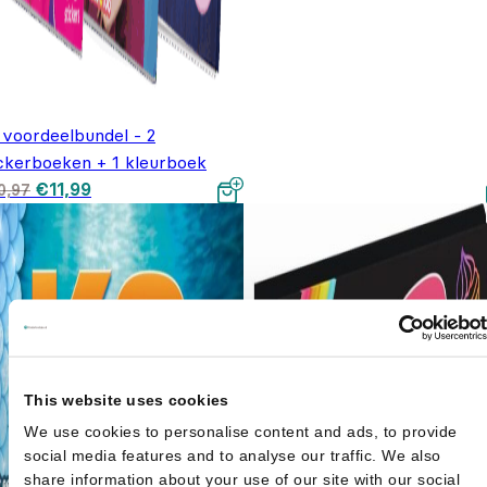
 voordeelbundel - 2
ickerboeken + 1 kleurboek
Oorspronkelijke prijs
Huidige prijs is:
€
11,99
0,97
was: €20,97.
€11,99.
This website uses cookies
We use cookies to personalise content and ads, to provide
social media features and to analyse our traffic. We also
share information about your use of our site with our social