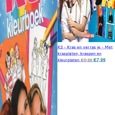
K3 - Kras en verras je - Met
krasplaten, kraspen en
Oorspronke
Huid
kleurplaten
€
7,99
€
11,99
prijs was:
prijs 
€11,99.
€7,9