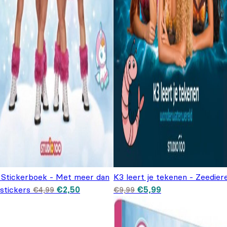
 Stickerboek - Met meer dan
K3 leert je tekenen - Zeedier
Oorspronkelijke prijs was: €4,99.
Huidige prijs is: €2,50.
Oorspronkelijke prijs
Huidige prijs is:
stickers
€
2,50
€
5,99
€
4,99
€
9,99
was: €9,99.
€5,99.