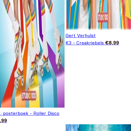
Gert Verhulst
K3 - Creakriebels
€
8,99
: posterboek - Roller Disco
,99