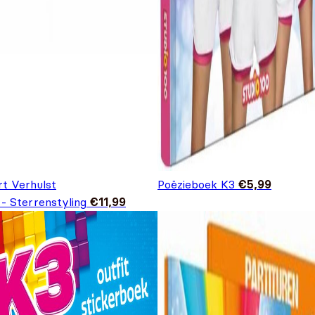
rt Verhulst
Poëzieboek K3
€
5,99
 - Sterrenstyling
€
11,99