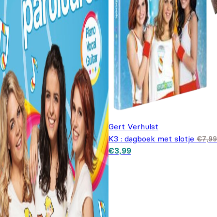
Gert Verhulst
K3 : dagboek met slotje
€
7,99
Oorspronkelijke prijs was:
Huidige prijs is: €3,99.
€
3,99
€7,99.