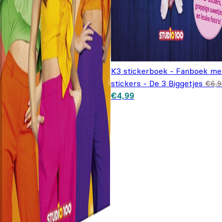
K3 stickerboek - Fanboek me
stickers - De 3 Biggetjes
€
6,
Oorspronkelijke prijs was:
Huidige prijs is: €4,99.
€
4,99
€6,99.