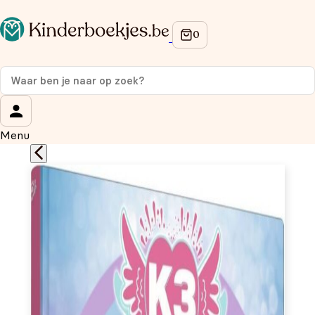
Op de hoogte blijven van onze acties?
Meld je aan voor onze nieuwsbrief en ontvang
10% korti
eerste aankoop!
Wat is je voornaam?
*
Menu
Wat is je e-mailadres?
*
Aanmelden
We gebruiken je gegevens om contact op te nemen, in
overeenstemming met ons
privacybeleid.