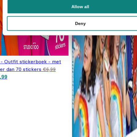
Allow all
Deny
 - Outfit stickerboek - met
er dan 70 stickers
€
6,99
spronkelijke prijs was: €6,99.
Huidige prijs is: €4,99.
,99