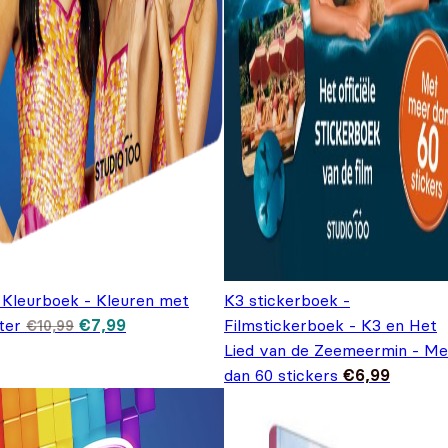
 Kleurboek - Kleuren met
K3 stickerboek -
Oorspronkelijke prijs was: €10,99.
Huidige prijs is: €7,99.
ter
€
7,99
Filmstickerboek - K3 en Het
€
10,99
Lied van de Zeemeermin - Me
dan 60 stickers
€
6,99