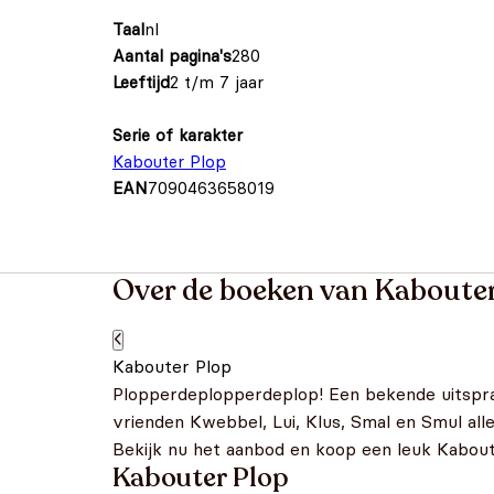
Taal
nl
Aantal pagina's
280
Leeftijd
2 t/m 7 jaar
Serie of karakter
Kabouter Plop
EAN
7090463658019
Over de boeken van Kabouter
Kabouter Plop
Plopperdeplopperdeplop! Een bekende uitspra
vrienden Kwebbel, Lui, Klus, Smal en Smul al
Bekijk nu het aanbod en koop een leuk Kaboute
Kabouter Plop