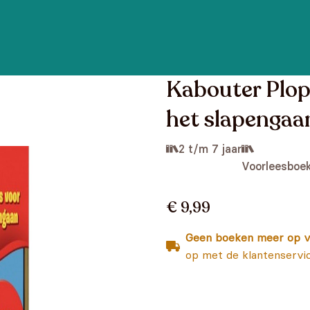
Kabouter Plop 
het slapengaa
2 t/m 7 jaar
Voorleesboe
€ 9,99
Geen boeken meer op v
op met de klantenservi