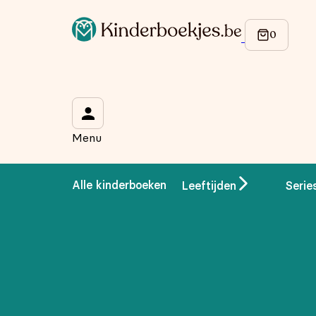
Op de hoogte blijven van onze acties?
Meld je aan voor onze nieuwsbrief en ontvang
10% korti
Wat is je voornaam?
*
Menu
Wat is je e-mailadres?
*
Alle kinderboeken
Leeftijden
Serie
Aanmelden
We gebruiken je gegevens om contact op te nemen, in