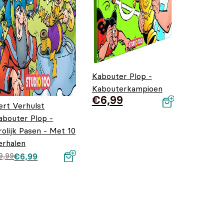
Kabouter Plop -
Kabouterkampioen
€
6,99
ert Verhulst
abouter Plop -
rolijk Pasen - Met 10
erhalen
orspronkelijke
uidige prijs is:
9,99
€
6,99
rijs was:
6,99.
9,99.