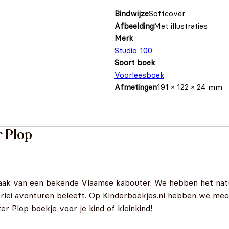
Bindwijze
Softcover
Afbeelding
Met illustraties
Merk
Studio 100
Soort boek
Voorleesboek
Afmetingen
191 × 122 × 24 mm
 Plop
ak van een bekende Vlaamse kabouter. We hebben het natuu
lerlei avonturen beleeft. Op Kinderboekjes.nl hebben we m
r Plop boekje voor je kind of kleinkind!