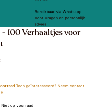
Bereikbaar via Whatsapp
Voor vragen en persoonlijk
advies
- 100 Verhaaltjes voor
n
k
oorraad
Toch geïnteresseerd? Neem contact
ce
Niet op voorraad