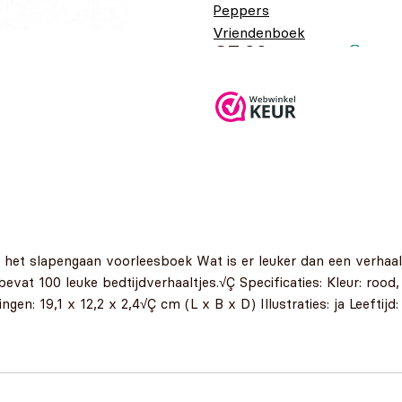
Peppers
Vriendenboek
€
7,99
r het slapengaan voorleesboek Wat is er leuker dan een verhaa
evat 100 leuke bedtijdverhaaltjes.√Ç Specificaties: Kleur: rood
en: 19,1 x 12,2 x 2,4√Ç cm (L x B x D) Illustraties: ja Leeftijd: