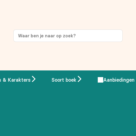
ng
op je eerste aankoop!
s & Karakters
Soort boek
Aanbiedingen
 overeenstemming met ons
privacybeleid.