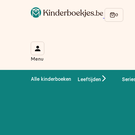
Op de hoogte blijven van onze acties?
Meld je aan voor onze nieuwsbrief en ontvang
10% korti
Wat is je voornaam?
*
Menu
Wat is je e-mailadres?
*
Alle kinderboeken
Leeftijden
Serie
Aanmelden
We gebruiken je gegevens om contact op te nemen, in