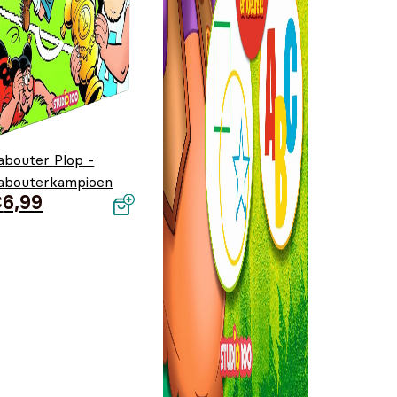
abouter Plop -
abouterkampioen
€
6,99