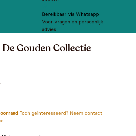
Bereikbaar via Whatsapp
Voor vragen en persoonlijk
advies
 De Gouden Collectie
k
oorraad
Toch geïnteresseerd? Neem contact
ce