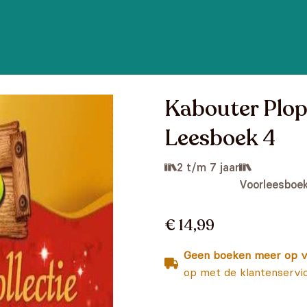
Kabouter Plop
Leesboek 4
2 t/m 7 jaar
Voorleesboe
€ 14,99
Geen boeken meer op v
op met de klantenservi