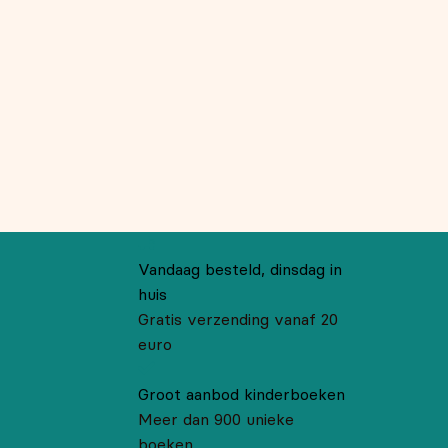
Vandaag besteld, dinsdag in
huis
Gratis verzending vanaf 20
euro
Groot aanbod kinderboeken
Meer dan 900 unieke
boeken