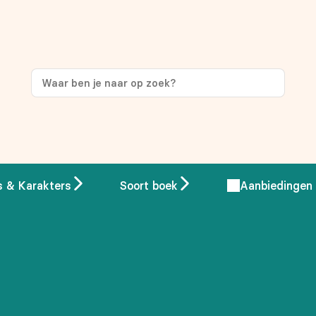
ng
op je eerste aankoop!
s & Karakters
Soort boek
Aanbiedingen
 overeenstemming met ons
privacybeleid.