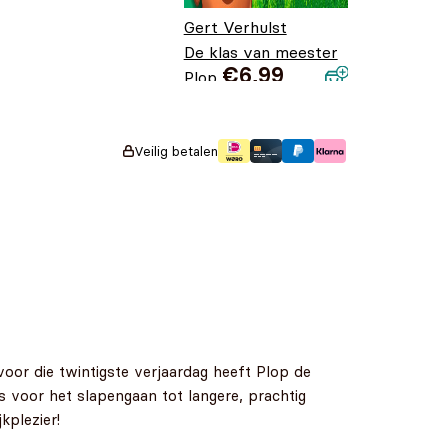
Gert Verhulst
De klas van meester
€
6,99
Plop
Veilig betalen
oor die twintigste verjaardag heeft Plop de
ls voor het slapengaan tot langere, prachtig
kplezier!