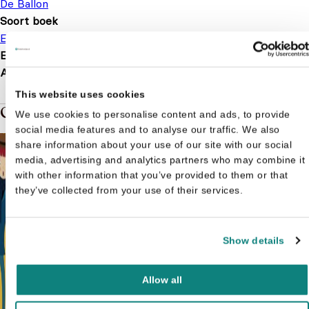
De Ballon
Soort boek
Educatief
Knutselboek
EAN
9789037495478
Afmetingen
286 × 214 × 14 mm
This website uses cookies
Gerelateerde boeken in de soort: Educatief
We use cookies to personalise content and ads, to provide
social media features and to analyse our traffic. We also
share information about your use of our site with our social
media, advertising and analytics partners who may combine it
with other information that you’ve provided to them or that
they’ve collected from your use of their services.
Show details
Allow all