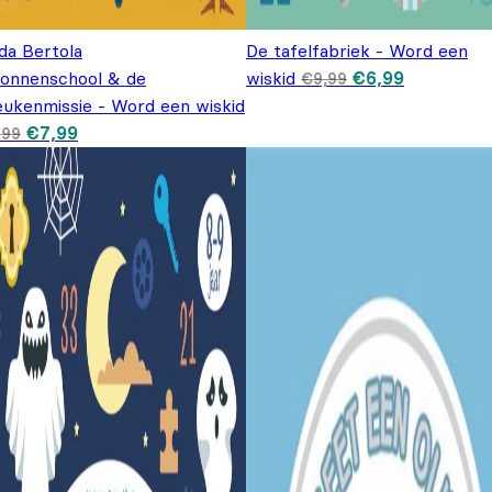
da Bertola
De tafelfabriek - Word een
Oorspronkelijke
Huidige
ionnenschool & de
wiskid
€
6,99
€
9,99
prijs was:
prijs is:
eukenmissie - Word een wiskid
€9,99.
€6,99.
Oorspronkelijke prijs was: €9,99.
Huidige prijs is: €7,99.
€
7,99
,99