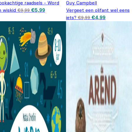
ookachtige raadsels - Word
Guy Campbell
Oorspronkelijke prijs was: €9,99.
Huidige prijs is: €5,99.
n wiskid
€
5,99
Vergeet een olifant wel eens
€
9,99
Oorspronkelijke
Huidige
iets?
€
4,99
€
9,99
prijs was: €9,99.
prijs is:
€4,99.