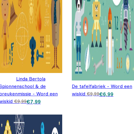
Linda Bertola
Spionnenschool & de
De tafelfabriek - Word een
breukenmissie - Word een
wiskid
Oorspronkelijk
Huidige prijs
€
9,99
€
6,99
prijs was:
is: €6,99.
wiskid
Oorspronkelijke prijs was: €9,99.
Huidige prijs is: €7,99.
€
9,99
€
7,99
€9,99.