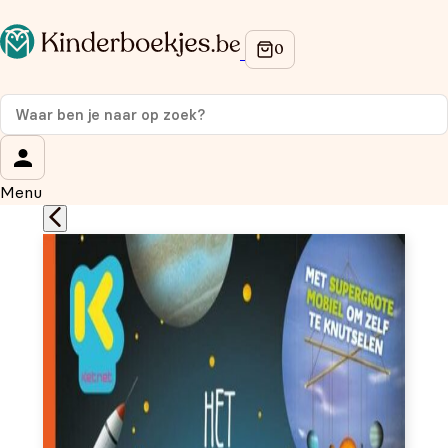
Op de hoogte blijven van onze acties?
Meld je aan voor onze nieuwsbrief en ontvang
10%
korting
op je eerste aankoop!
Wat is je voornaam?
*
Menu
Wat is je e-mailadres?
*
Aanmelden
We gebruiken je gegevens om contact op te nemen, in
overeenstemming met ons
privacybeleid.