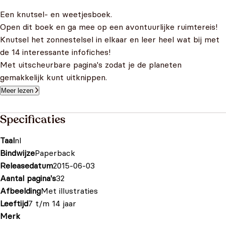
Een knutsel- en weetjesboek.
Open dit boek en ga mee op een avontuurlijke ruimtereis!
Knutsel het zonnestelsel in elkaar en leer heel wat bij met
de 14 interessante infofiches!
Met uitscheurbare pagina's zodat je de planeten
gemakkelijk kunt uitknippen.
Meer lezen
Specificaties
Taal
nl
Bindwijze
Paperback
Releasedatum
2015-06-03
Aantal pagina's
32
Afbeelding
Met illustraties
Leeftijd
7 t/m 14 jaar
Merk