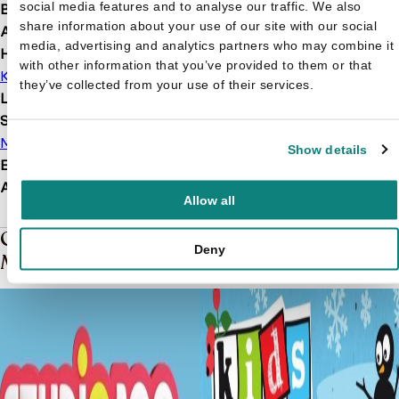
social media features and to analyse our traffic. We also
Bindwijze
Paperback
share information about your use of our site with our social
Aantal pagina's
112
media, advertising and analytics partners who may combine it
Hoofdauteur
with other information that you’ve provided to them or that
Kidsweek
they’ve collected from your use of their services.
Leeftijd
7 t/m 12 jaar
Soort boek
Moppenboek
Show details
EAN
9789000361052
Afmetingen
136 × 103 × 11 mm
Allow all
Gerelateerde boeken in de soort:
Deny
Moppenboek