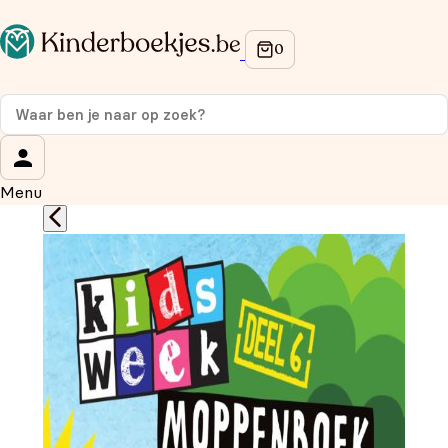
Op de hoogte blijven van onze acties?
Meld je aan voor onze nieuwsbrief en ontvang
10%
korting
op je eerste aankoop!
Wat is je voornaam?
*
Menu
Wat is je e-mailadres?
*
Aanmelden
We gebruiken je gegevens om contact op te nemen, in
overeenstemming met ons
privacybeleid.