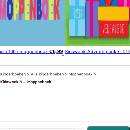
udio 100 : moppenboek
€
6,99
Kidsweek Adventspocket
€
10
Oorspronkelijke prijs was:
Huidige prijs is: €7,99.
€
7,99
€10,99.
Kinderboeken
>
Alle kinderboeken
>
Moppenboek
>
Kidsweek 6 – Moppenboek
Heb je een vraag?