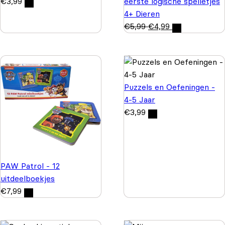
€
3,99
eerste logische spelletjes
4+ Dieren
€
5,99
€
4,99
Puzzels en Oefeningen -
4-5 Jaar
€
3,99
PAW Patrol - 12
uitdeelboekjes
€
7,99