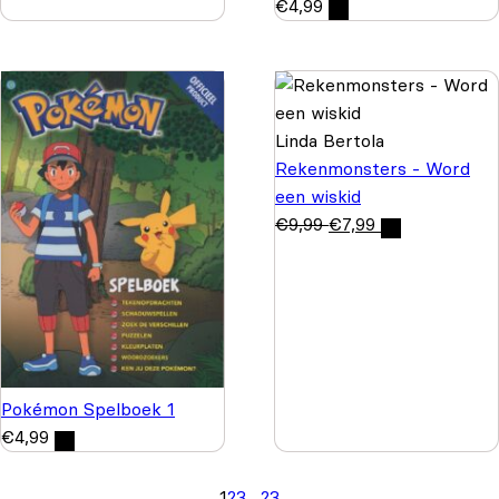
€
4,99
Linda Bertola
Rekenmonsters - Word
een wiskid
€
9,99
€
7,99
Pokémon Spelboek 1
€
4,99
1
2
3
…
23