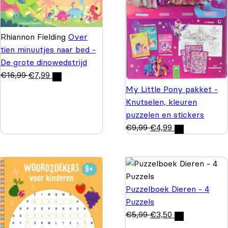
Rhiannon Fielding
Over
tien minuutjes naar bed -
De grote dinowedstrijd
€
16,99
€
7,99
My Little Pony pakket -
Knutselen, kleuren
puzzelen en stickers
€
9,99
€
4,99
Puzzelboek Dieren - 4
Puzzels
€
5,99
€
3,50