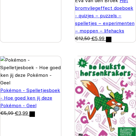
Eva van den Broek
Het
bromvliegeffect doeboek
- quizjes – puzzels –
spelletjes – experimenten
– moppen – lifehacks
€
12,50
€
5,99
Pokémon - Spelletjesboek
- Hoe goed ken jij deze
Pokémon - Geel
€
5,99
€
3,99