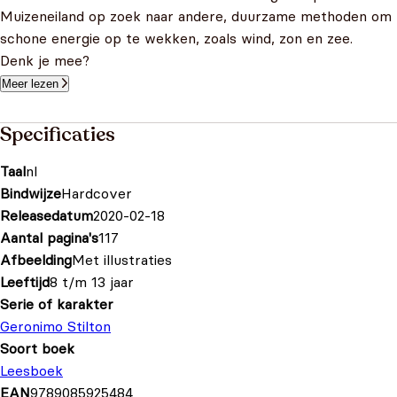
Muizeneiland op zoek naar andere, duurzame methoden om
schone energie op te wekken, zoals wind, zon en zee.
Denk je mee?
Meer lezen
Specificaties
Taal
nl
Bindwijze
Hardcover
Releasedatum
2020-02-18
Aantal pagina's
117
Afbeelding
Met illustraties
Leeftijd
8 t/m 13 jaar
Serie of karakter
Geronimo Stilton
Soort boek
Leesboek
EAN
9789085925484