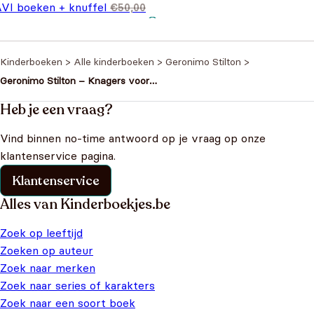
AVI boeken + knuffel
€
50,00
spronkelijke prijs was:
Huidige prijs is: €39,99.
9,99
0,00.
Kinderboeken
>
Alle kinderboeken
>
Geronimo Stilton
>
Geronimo Stilton – Knagers voor
klimaat – Help, mijn batterij is leeg!
leesboek
Heb je een vraag?
Vind binnen no-time antwoord op je vraag op onze
klantenservice pagina.
Klantenservice
Alles van Kinderboekjes.be
Zoek op leeftijd
Zoeken op auteur
Zoek naar merken
Zoek naar series of karakters
Zoek naar een soort boek