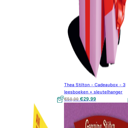
Thea Stilton - Cadeaubox - 3
leesboeken + sleutelhanger
Oorspronkelijke prijs
Huidige prijs is
€
29,99
€
50,00
was: €50,00.
€29,99.