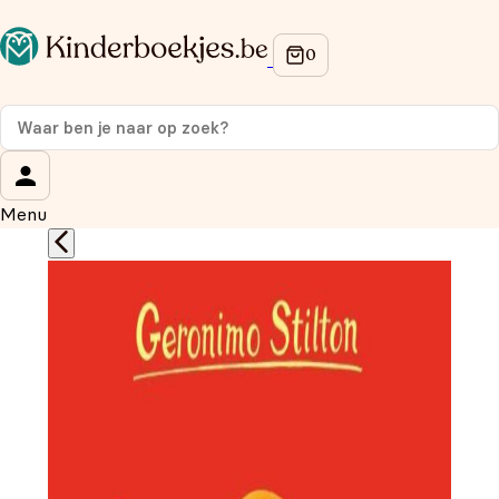
Op de hoogte blijven van onze acties?
Meld je aan voor onze nieuwsbrief en ontvang
10%
korting
op je eerste aankoop!
Wat is je voornaam?
*
Menu
Wat is je e-mailadres?
*
Aanmelden
We gebruiken je gegevens om contact op te nemen, in
overeenstemming met ons
privacybeleid.