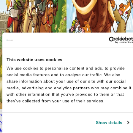
This website uses cookies
Geronimo Stilton strip- Terug
We use cookies to personalise content and ads, to provide
naar de IJstijd
€
7,99
social media features and to analyse our traffic. We also
share information about your use of our site with our social
media, advertising and analytics partners who may combine it
with other information that you’ve provided to them or that
they’ve collected from your use of their services.
ronimo Stilton
ronimo Stilton - De
Show details
izenissige musketiers
€
7,99