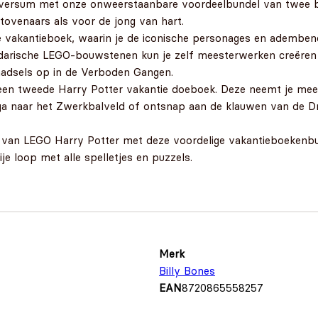
iversum met onze onweerstaanbare voordeelbundel van twee b
tovenaars als voor de jong van hart.
e vakantieboek, waarin je de iconische personages en adembene
darische LEGO-bouwstenen kun je zelf meesterwerken creëren 
raadsels op in de Verboden Gangen.
g een tweede Harry Potter vakantie doeboek. Deze neemt je mee
ga naar het Zwerkbalveld of ontsnap aan de klauwen van de Dr
d van LEGO Harry Potter met deze voordelige vakantieboekenbu
ije loop met alle spelletjes en puzzels.
Merk
Billy Bones
EAN
8720865558257