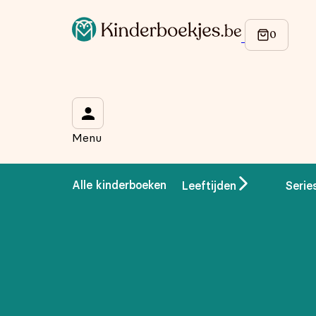
Op de hoogte blijven van onze acties?
Meld je aan voor onze nieuwsbrief en ontvang
10% korti
Wat is je voornaam?
*
Menu
Wat is je e-mailadres?
*
Alle kinderboeken
Leeftijden
Serie
Aanmelden
We gebruiken je gegevens om contact op te nemen, in