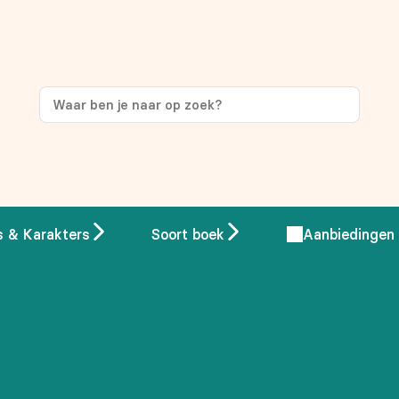
ng
op je eerste aankoop!
s & Karakters
Soort boek
Aanbiedingen
 overeenstemming met ons
privacybeleid.