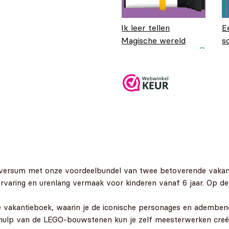
Ik leer tellen
E
Magische wereld
s
Oorspronkelijke
Huidige prijs is:
w
€
8,99
€
7,99
prijs was:
€7,99.
€8,99.
versum met onze voordeelbundel van twee betoverende vakant
e ervaring en urenlang vermaak voor kinderen vanaf 6 jaar. Op d
e vakantieboek, waarin je de iconische personages en adembene
hulp van de LEGO-bouwstenen kun je zelf meesterwerken creër