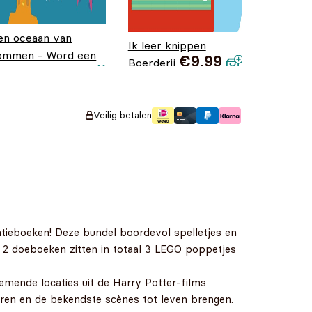
en oceaan van
Ik leer knippen
ommen - Word een
€
9,99
Boerderij
iskid
Oorspronkelijke
Huidige
€
9,99
€
6,99
prijs was:
prijs is:
€9,99.
€6,99.
Veilig betalen
ieboeken! Deze bundel boordevol spelletjes en
e 2 doeboeken zitten in totaal 3 LEGO poppetjes
mende locaties uit de Harry Potter-films
en en de bekendste scènes tot leven brengen.