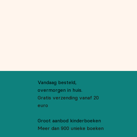
Vandaag besteld,
overmorgen in huis.
Gratis verzending vanaf 20
euro
Groot aanbod kinderboeken
Meer dan 900 unieke boeken