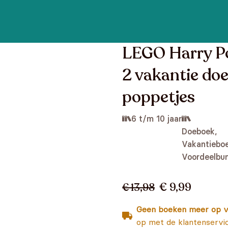
LEGO Harry Po
2 vakantie d
poppetjes
6 t/m 10 jaar
Doeboek,
Vakantieboe
Voordeelbu
€ 9,99
€ 13,98
Geen boeken meer op v
op met de klantenservi