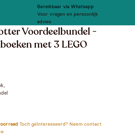
Bereikbaar via Whatsapp
Voor vragen en persoonlijk
advies
tter Voordeelbundel -
oeboeken met 3 LEGO
k,
ndel
oorraad
Toch geïnteresseerd? Neem contact
ce