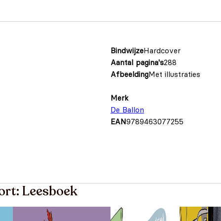
Bindwijze
Hardcover
Aantal pagina's
288
Afbeelding
Met illustraties
Merk
De Ballon
EAN
9789463077255
ort: Leesboek