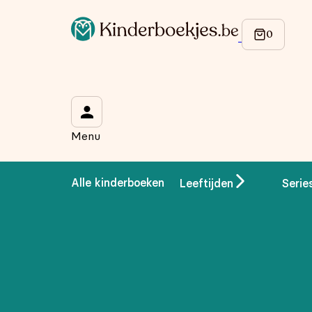
Op de hoogte blijven van onze acties?
Meld je aan voor onze nieuwsbrief en ontvang
10% korti
Wat is je voornaam?
*
Menu
Wat is je e-mailadres?
*
Alle kinderboeken
Leeftijden
Serie
Aanmelden
We gebruiken je gegevens om contact op te nemen, in