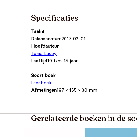
Specificaties
Taal
nl
Releasedatum
2017-03-01
Hoofdauteur
Tania Lacey
Leeftijd
10 t/m 15 jaar
Soort boek
Leesboek
Afmetingen
197 × 155 × 30 mm
Gerelateerde boeken in de so