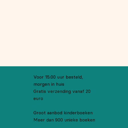
Voor 15:00 uur besteld,
morgen in huis
Gratis verzending vanaf 20
euro
Groot aanbod kinderboeken
Meer dan 900 unieke boeken