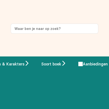
ng
op je eerste aankoop!
s & Karakters
Soort boek
Aanbiedingen
 overeenstemming met ons
privacybeleid.