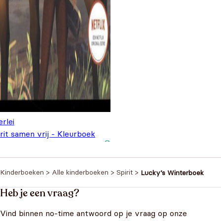
erlei
rit samen vrij - Kleurboek
Oorspronkelijke
Huidige
 spelletjes
€
4,99
€
8,99
prijs was:
prijs is:
€8,99.
€4,99.
Kinderboeken
>
Alle kinderboeken
>
Spirit
>
Lucky’s Winterboek
Heb je een vraag?
Vind binnen no-time antwoord op je vraag op onze