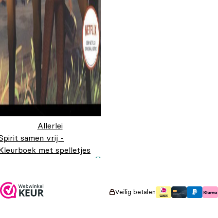
Allerlei
Spirit samen vrij -
Kleurboek met spelletjes
Oorspronkelijke prijs
Huidige prijs is:
€
8,99
€
4,99
was: €8,99.
€4,99.
Veilig betalen