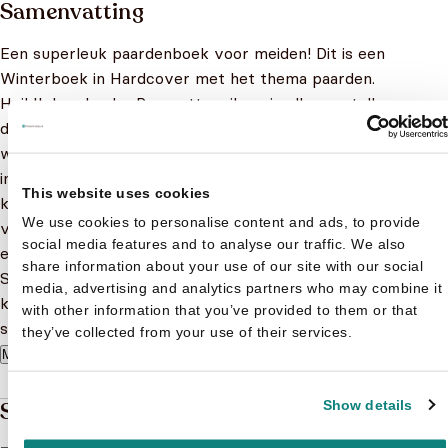
Samenvatting
Een superleuk paardenboek voor meiden! Dit is een
Winterboek in Hardcover met het thema paarden.
Hoi! Ik ben Lucky Prescott en ik ga je alles vertellen over
de beste tijd van het jaar: winter in Miradero! Ik kan niet
wachten om je te laten zien hoe het Wilde Westen eruitziet
in de sneeuw, hoe je paarden moet verzorgen wanneer het
This website uses cookies
koud wordt, en alle winterse tradities die mijn beste
We use cookies to personalise content and ads, to provide
vriendinnen en ik hebben! Mijn vriendinnen Pru en Abigail
social media features and to analyse our traffic. We also
en allerlei andere mensen in Miradero (en zelfs mijn paard
share information about your use of our site with our social
Spirit) hebben me geholpen om speciaal voor jou leuke
media, advertising and analytics partners who may combine it
knutsels, quizzen en spelletjes te bedenken. Kom, laten we
with other information that you’ve provided to them or that
snel aan de slag gaan! Lucky
they’ve collected from your use of their services.
Meer lezen
Show details
Specificaties