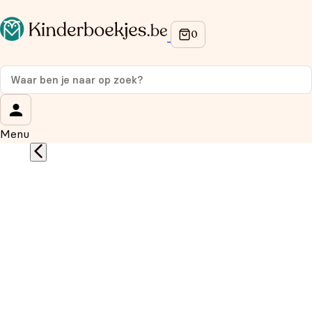
Op de hoogte blijven van onze acties?
Meld je aan voor onze nieuwsbrief en ontvang
10%
korting
op je eerste aankoop!
Wat is je voornaam?
*
Menu
Wat is je e-mailadres?
*
Aanmelden
We gebruiken je gegevens om contact op te nemen, in
overeenstemming met ons
privacybeleid.