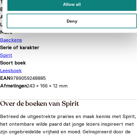
Taal
nl
Allow all
Bindwijze
Hardcover
Aantal pagina's
96
Deny
Leeftijd
8 t/m 13 jaar
Merk
Baeckens
Serie of karakter
Spirit
Soort boek
Leesboek
EAN
9789059248885
Afmetingen
243 × 166 × 12 mm
Over de boeken van Spirit
Betreed de uitgestrekte prairies en maak kennis met Spirit,
het ontembare wilde paard dat jonge lezers inspireert met
zijn ongebreidelde vrijheid en moed. Geïnspireerd door de