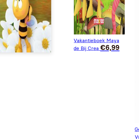
Vakantieboek Maya
€
6,99
de Bij Crea
G
V