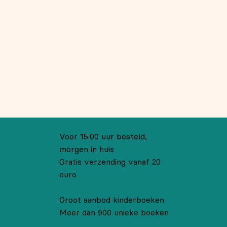
Voor 15:00 uur besteld,
morgen in huis
Gratis verzending vanaf 20
euro
Groot aanbod kinderboeken
Meer dan 900 unieke boeken