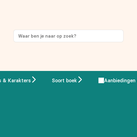
ng
op je eerste aankoop!
s & Karakters
Soort boek
Aanbiedingen
 overeenstemming met ons
privacybeleid.