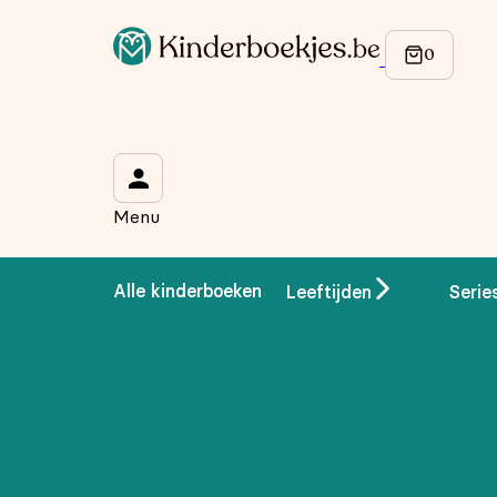
Op de hoogte blijven van onze acties?
Meld je aan voor onze nieuwsbrief en ontvang
10% korti
Wat is je voornaam?
*
Menu
Wat is je e-mailadres?
*
Alle kinderboeken
Leeftijden
Serie
Aanmelden
We gebruiken je gegevens om contact op te nemen, in