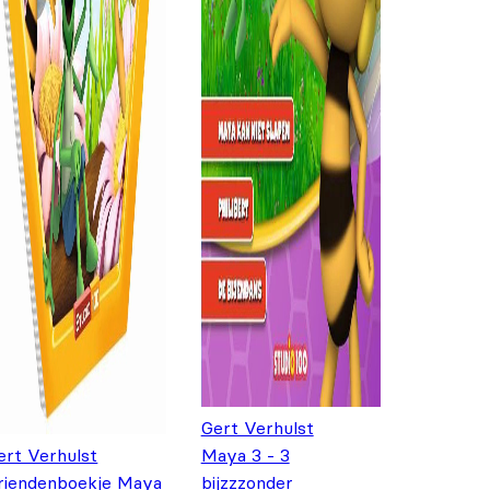
Gert Verhulst
ert Verhulst
Maya 3 - 3
riendenboekje Maya
bijzzzonder