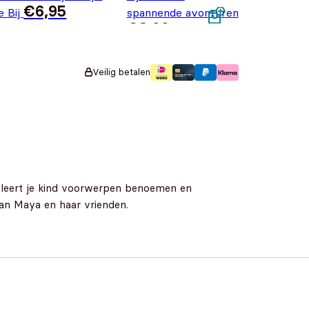
€
6,95
e Bij
spannende avonturen
€
8,99
Veilig betalen
k leert je kind voorwerpen benoemen en
van Maya en haar vrienden.