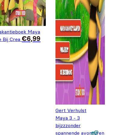
akantieboek Maya
€
6,99
e Bij Crea
Gert Verhulst
Maya 3 - 3
bijzzzonder
spannende avonturen