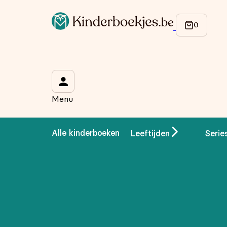
Op de hoogte blijven van onze acties?
Meld je aan voor onze nieuwsbrief en ontvang
10% korti
Wat is je voornaam?
*
Menu
Wat is je e-mailadres?
*
Alle kinderboeken
Leeftijden
Serie
Aanmelden
We gebruiken je gegevens om contact op te nemen, in