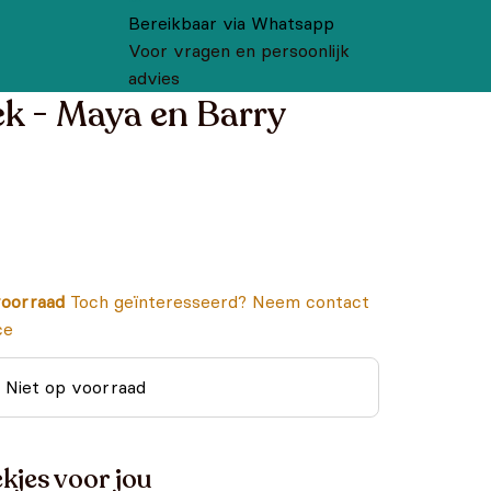
Bereikbaar via Whatsapp
Voor vragen en persoonlijk
advies
k - Maya en Barry
oorraad
Toch geïnteresseerd? Neem contact
ce
Niet op voorraad
kjes voor jou