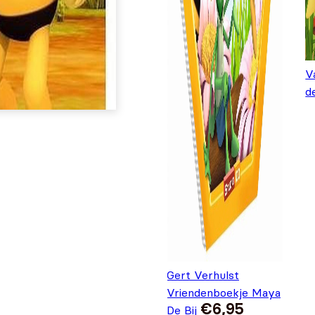
V
d
Gert Verhulst
Vriendenboekje Maya
€
6,95
De Bij