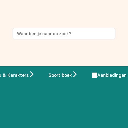
ng
op je eerste aankoop!
s & Karakters
Soort boek
Aanbiedingen
 overeenstemming met ons
privacybeleid.