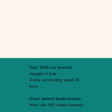
Voor 15:00 uur besteld,
morgen in huis
Gratis verzending vanaf 20
euro
Groot aanbod kinderboeken
Meer dan 900 unieke boeken