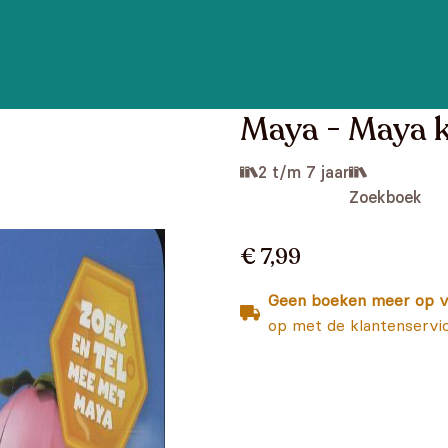
Maya - Maya k
2 t/m 7 jaar
Zoekboek
€ 7,99
Geen boeken meer op v
op met de klantenservi