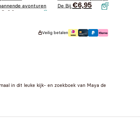
€
6,95
pannende avonturen
De Bij
€
8,99
Veilig betalen
maal in dit leuke kijk- en zoekboek van Maya de