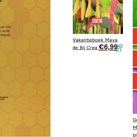
Vakantieboek Maya
€
6,99
de Bij Crea
G
M
b