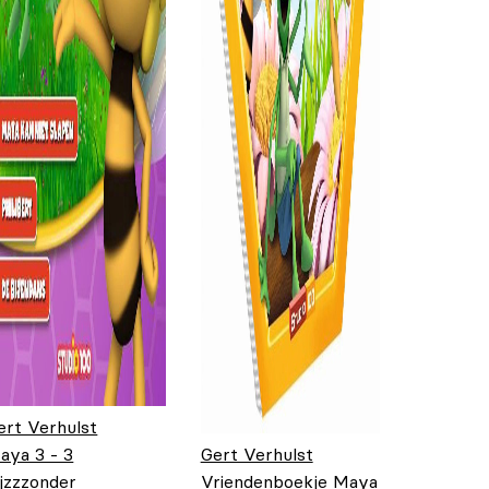
ert Verhulst
aya 3 - 3
Gert Verhulst
ijzzzonder
Vriendenboekje Maya