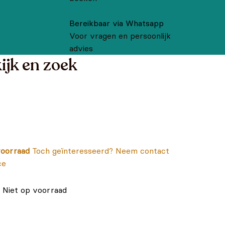
Bereikbaar via Whatsapp
Voor vragen en persoonlijk
advies
ijk en zoek
oorraad
Toch geïnteresseerd? Neem contact
ce
Niet op voorraad