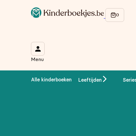
Op de hoogte blijven van onze acties?
Meld je aan voor onze nieuwsbrief en ontvang
10% korti
Wat is je voornaam?
*
Menu
Wat is je e-mailadres?
*
Alle kinderboeken
Leeftijden
Serie
Aanmelden
We gebruiken je gegevens om contact op te nemen, in