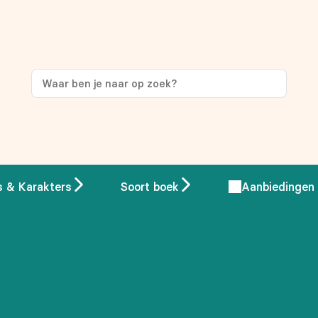
ng
op je eerste aankoop!
s & Karakters
Soort boek
Aanbiedingen
 overeenstemming met ons
privacybeleid.