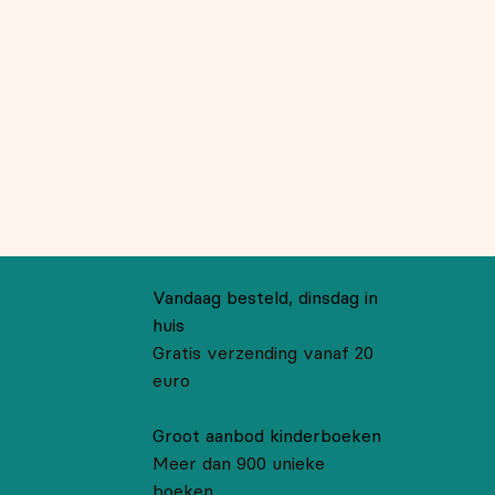
Vandaag besteld, dinsdag in
huis
Gratis verzending vanaf 20
euro
Groot aanbod kinderboeken
Meer dan 900 unieke
boeken