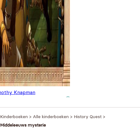
mothy Knapman
 legendarisch labyrint
€
7,99
Kinderboeken
>
Alle kinderboeken
>
History Quest
>
Middeleeuws mysterie