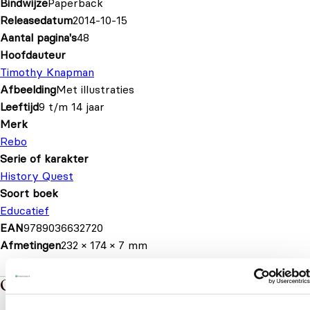
Bindwijze
Paperback
Releasedatum
2014-10-15
Aantal pagina's
48
Hoofdauteur
Timothy Knapman
Afbeelding
Met illustraties
Leeftijd
9 t/m 14 jaar
Merk
Rebo
Serie of karakter
History Quest
Soort boek
Educatief
EAN
9789036632720
Afmetingen
232 × 174 × 7 mm
Over de boeken van History Quest