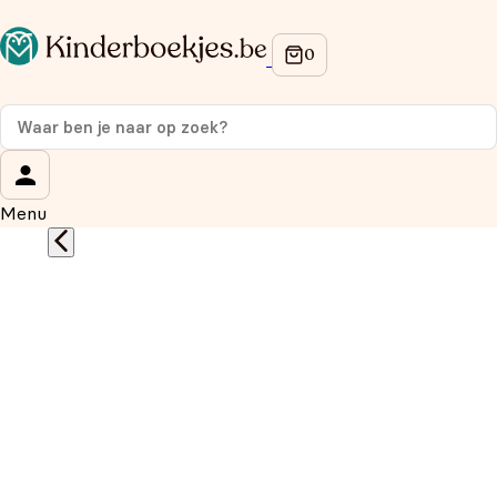
Op de hoogte blijven van onze acties?
Meld je aan voor onze nieuwsbrief en ontvang
10%
korting
op je eerste aankoop!
Wat is je voornaam?
*
Menu
Wat is je e-mailadres?
*
Aanmelden
We gebruiken je gegevens om contact op te nemen, in
overeenstemming met ons
privacybeleid.