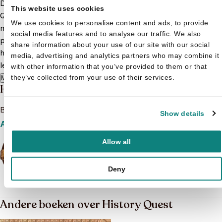
Duik in de boeiende wereld van geschiedenis met History
This website uses cookies
Quest kinderboeken! Hier vind je een uitgebreide selectie
We use cookies to personalise content and ads, to provide
met avontuurlijke History Quest boeken die niet alleen
social media features and to analyse our traffic. We also
plezierig zijn om te lezen, maar ook educatieve waarde
share information about your use of our site with our social
hebben. Van spannende zoek- en doeboeken tot leerzame
media, advertising and analytics partners who may combine it
leesboeken, er is voor elk kind een passend boek te vinden.
with other information that you’ve provided to them or that
they’ve collected from your use of their services.
Meer lezen
History Quest
Bekijk het boeken aanbod van History Quest
Show details
Aanbod
Allow all
Deny
Andere boeken over History Quest