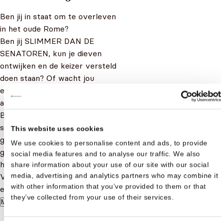
Ben jij in staat om te overleven
in het oude Rome?
Ben jij SLIMMER DAN DE
SENATOREN, kun je dieven
ontwijken en de keizer versteld
doen staan? Of wacht jou
een gruwelijke dood
als gladiator?
Baan je een weg door dit
spannende avontuur en
This website uses cookies
gebruik je kennis van de
We use cookies to personalise content and ads, to provide
geschiedenis om te bepalen
social media features and to analyse our traffic. We also
hoe het verhaal verloopt.
share information about your use of our site with our social
media, advertising and analytics partners who may combine it
Volbreng de missie en word
with other information that you’ve provided to them or that
een geschiedenis genie!
they’ve collected from your use of their services.
Meer lezen