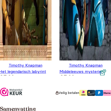
Timothy Knapman
Timothy Knapman
Het legendarisch labyrint
Middeleeuws mysterie
€
7,99
€
7,99
Veilig betalen
Samenvatting