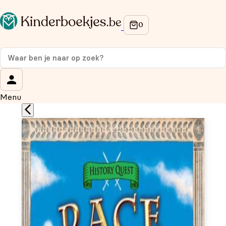
Op de hoogte blijven van onze acties?
Meld je aan voor onze nieuwsbrief en ontvang
10%
korting
op je eerste aankoop!
Wat is je voornaam?
*
Menu
Wat is je e-mailadres?
*
Aanmelden
We gebruiken je gegevens om contact op te nemen, in
overeenstemming met ons
privacybeleid.