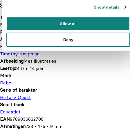
Specificaties
Show details
Taal
nl
Allow all
Bindwijze
Hardcover
Releasedatum
2014-10-15
Aantal pagina's
48
Deny
Hoofdauteur
Timothy Knapman
Afbeelding
Met illustraties
Leeftijd
8 t/m 14 jaar
Merk
Rebo
Serie of karakter
History Quest
Soort boek
Educatief
EAN
9789036632706
Afmetingen
233 × 175 × 9 mm