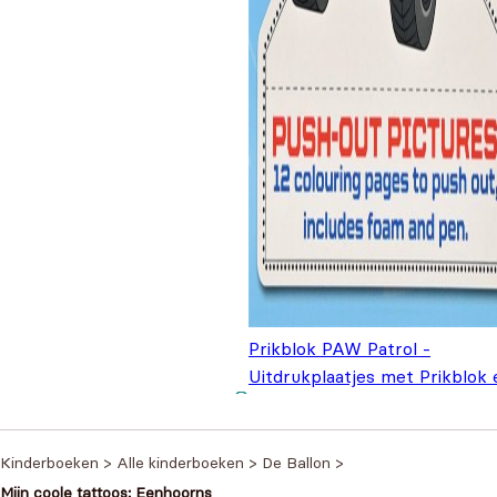
Prikblok PAW Patrol -
Uitdrukplaatjes met Prikblok 
Prikpen Blauw
€
4,99
Kinderboeken
>
Alle kinderboeken
>
De Ballon
>
Mijn coole tattoos: Eenhoorns