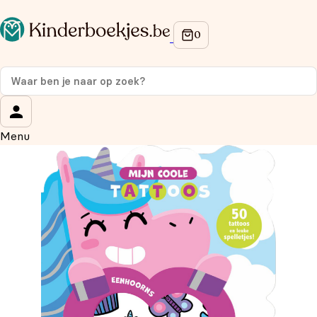
Op de hoogte blijven van onze acties?
Meld je aan voor onze nieuwsbrief en ontvang
10%
korting
op je eerste aankoop!
Wat is je voornaam?
*
Menu
Wat is je e-mailadres?
*
Aanmelden
We gebruiken je gegevens om contact op te nemen, in
overeenstemming met ons
privacybeleid.