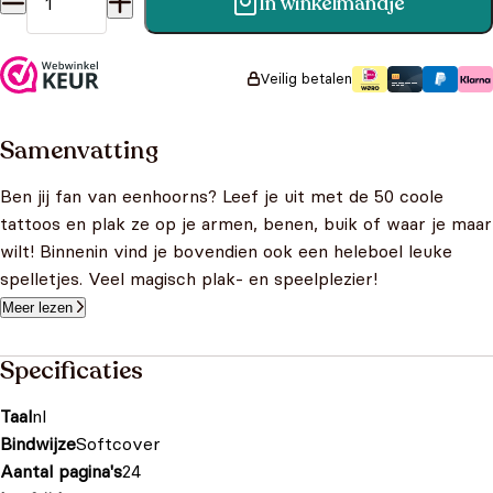
In winkelmandje
Mijn coole tattoos: Eenhoorns aantal
Veilig betalen
Samenvatting
Ben jij fan van eenhoorns? Leef je uit met de 50 coole
tattoos en plak ze op je armen, benen, buik of waar je maar
wilt! Binnenin vind je bovendien ook een heleboel leuke
spelletjes. Veel magisch plak- en speelplezier!
Meer lezen
Specificaties
Taal
nl
Bindwijze
Softcover
Aantal pagina's
24