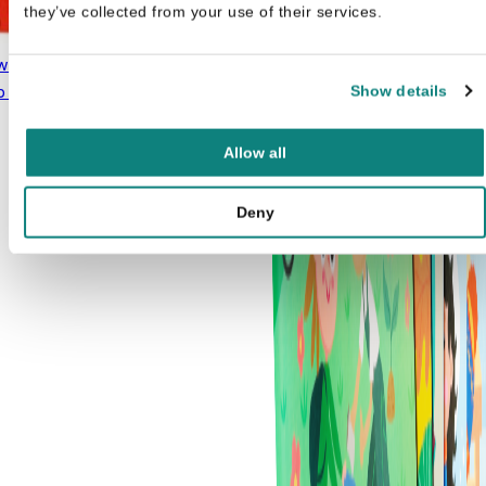
they’ve collected from your use of their services.
w Patrol Kleurboek stip naar
Oorspronkelijke prijs
Huidige prijs is:
p
€
2,50
Show details
€
3,00
was: €3,00.
€2,50.
Allow all
Deny