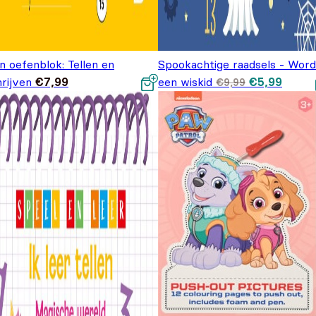
n oefenblok: Tellen en
Spookachtige raadsels - Word
Oorspronkel
Huidi
rijven
€
7,99
een wiskid
€
5,99
€
9,99
prijs was:
prijs i
€9,99.
€5,99