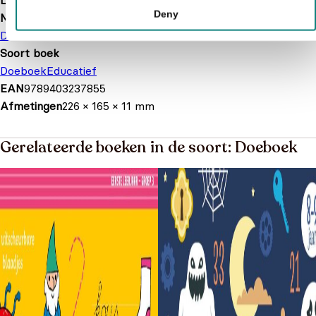
Leeftijd
5 t/m 6 jaar
Deny
Merk
De Ballon
Soort boek
Doeboek
Educatief
EAN
9789403237855
Afmetingen
226 × 165 × 11 mm
Gerelateerde boeken in de soort: Doeboek