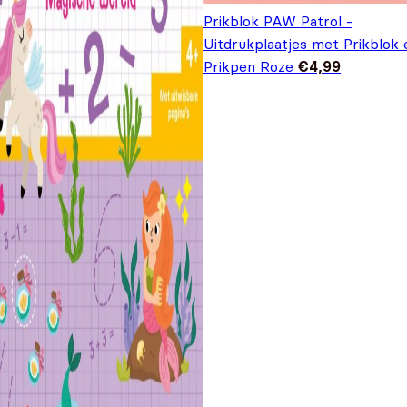
Prikblok PAW Patrol -
Uitdrukplaatjes met Prikblok 
Prikpen Roze
€
4,99