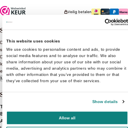
prijs was:
is: €7,99.
€8,99.
Veilig betalen
Samenvatting
This website uses cookies
Dit oefenblok staat boordevol speelse én leerzame
spelletjes die je peuter voorbereiden op de schoolleerstof.
We use cookies to personalise content and ads, to provide
social media features and to analyse our traffic. We also
De stippellijnen volgen, vormen tekenen, groepjes maken,
share information about your use of our site with our social
kleuren op code... De spelletjes stimuleren de leergierigheid
media, advertising and analytics partners who may combine it
en laten je kind ontdekken dat leren ook leuk kan zijn!
with other information that you’ve provided to them or that
Meer lezen
they’ve collected from your use of their services.
Specificaties
Show details
Taal
nl
Bindwijze
Softcover
Allow all
Aantal pagina's
128