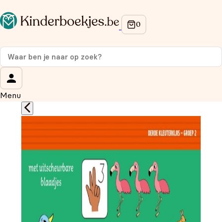
Op de hoogte blijven van onze acties?
Meld je aan voor onze nieuwsbrief en ontvang
10%
korting
op je eerste aankoop!
Wat is je voornaam?
*
Menu
Wat is je e-mailadres?
*
Aanmelden
We gebruiken je gegevens om contact op te nemen, in
overeenstemming met ons
privacybeleid.