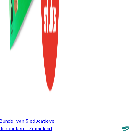
Bundel van 5 educatieve
doeboeken - Zonnekind