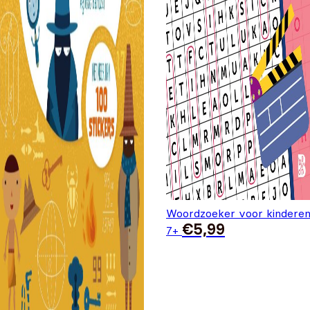
Woordzoeker voor kindere
€
5,99
7+