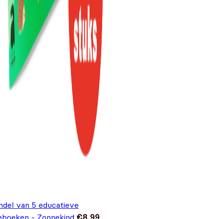
ndel van 5 educatieve
eboeken - Zonnekind
€
8,99