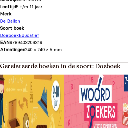
Leeftijd
5 t/m 11 jaar
Merk
De Ballon
Soort boek
Doeboek
Educatief
EAN
9789403209319
Afmetingen
240 × 240 × 5 mm
Gerelateerde boeken in de soort: Doeboek