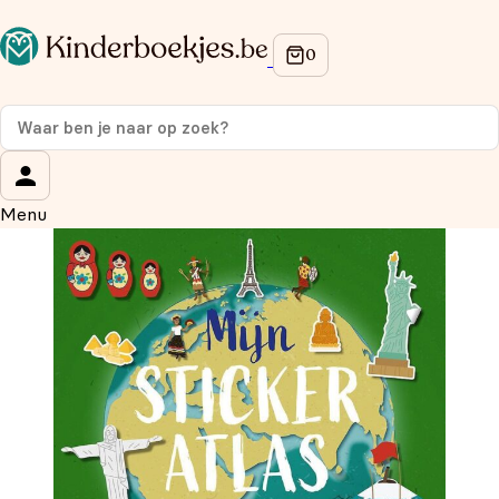
Op de hoogte blijven van onze acties?
Meld je aan voor onze nieuwsbrief en ontvang
10%
korting
op je eerste aankoop!
Wat is je voornaam?
*
Menu
Wat is je e-mailadres?
*
Aanmelden
We gebruiken je gegevens om contact op te nemen, in
overeenstemming met ons
privacybeleid.