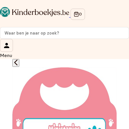
Op de hoogte blijven van onze acties?
Meld je aan voor onze nieuwsbrief en ontvang
10%
korting
op je eerste aankoop!
Wat is je voornaam?
*
Menu
Wat is je e-mailadres?
*
Aanmelden
We gebruiken je gegevens om contact op te nemen, in
overeenstemming met ons
privacybeleid.