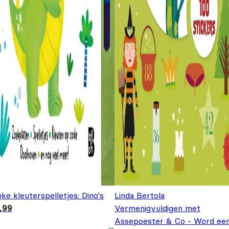
ke kleuterspelletjes: Dino's
Linda Bertola
,99
Vermenigvuldigen met
Assepoester & Co - Word ee