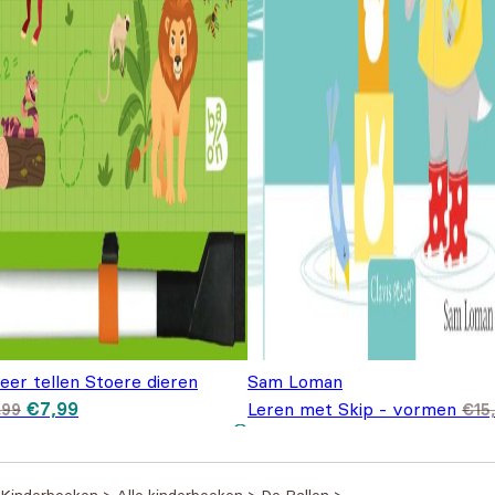
leer tellen Stoere dieren
Sam Loman
Oorspronkelijke prijs
Huidige prijs is:
€
7,99
Leren met Skip - vormen
,99
€
15
was: €8,99.
€7,99.
Oorspronkelijke prijs was:
Huidige prijs is: €9,95.
€
9,95
€15,95.