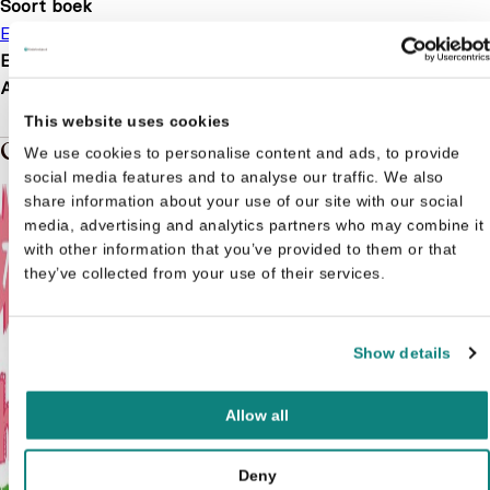
Soort boek
Educatief
Kijkboek
EAN
9789403218427
Afmetingen
125 × 125 × 11 mm
This website uses cookies
Gerelateerde boeken in de soort: Educatief
We use cookies to personalise content and ads, to provide
social media features and to analyse our traffic. We also
share information about your use of our site with our social
media, advertising and analytics partners who may combine it
with other information that you’ve provided to them or that
they’ve collected from your use of their services.
Show details
Allow all
Deny