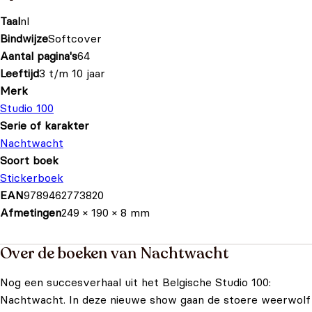
Taal
nl
Bindwijze
Softcover
Aantal pagina's
64
Leeftijd
3 t/m 10 jaar
Merk
Studio 100
Serie of karakter
Nachtwacht
Soort boek
Stickerboek
EAN
9789462773820
Afmetingen
249 × 190 × 8 mm
Over de boeken van Nachtwacht
Nog een succesverhaal uit het Belgische Studio 100:
Nachtwacht. In deze nieuwe show gaan de stoere weerwolf