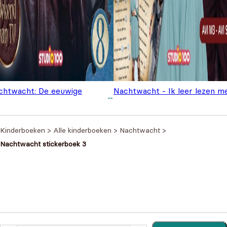
chtwacht: De eeuwige
Nachtwacht - Ik leer lezen m
sternis
€
6,99
stickers
€
4,99
Kinderboeken
>
Alle kinderboeken
>
Nachtwacht
>
Nachtwacht stickerboek 3
Heb je een vraag?