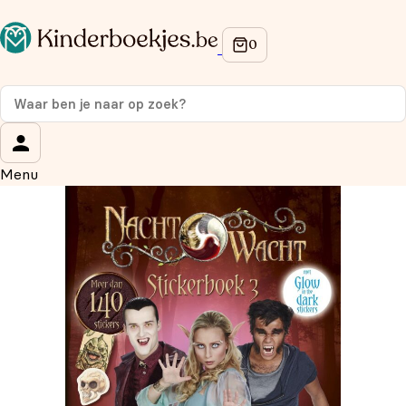
Op de hoogte blijven van onze acties?
Meld je aan voor onze nieuwsbrief en ontvang
10%
korting
op je eerste aankoop!
Wat is je voornaam?
*
Menu
Wat is je e-mailadres?
*
Aanmelden
We gebruiken je gegevens om contact op te nemen, in
overeenstemming met ons
privacybeleid.