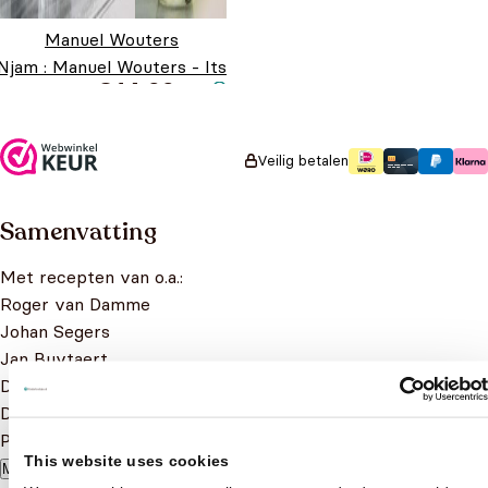
Manuel Wouters
Njam : Manuel Wouters - Its
€
14,99
Gin-o-clock
Veilig betalen
Samenvatting
Met recepten van o.a.:
Roger van Damme
Johan Segers
Jan Buytaert
Dominique Persoone
Dagny Ros Asmundsdottir
Peppe Giacomazza
This website uses cookies
Meer lezen