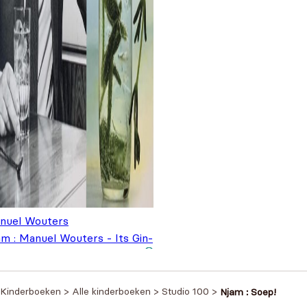
nuel Wouters
am : Manuel Wouters - Its Gin-
clock
€
14,99
Kinderboeken
>
Alle kinderboeken
>
Studio 100
>
Njam : Soep!