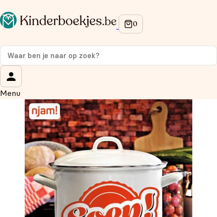
Op de hoogte blijven van onze acties?
Meld je aan voor onze nieuwsbrief en ontvang
10%
korting
op je eerste aankoop!
Wat is je voornaam?
*
Menu
Wat is je e-mailadres?
*
Aanmelden
We gebruiken je gegevens om contact op te nemen, in
overeenstemming met ons
privacybeleid.