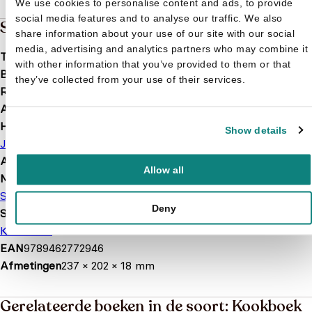
We use cookies to personalise content and ads, to provide
social media features and to analyse our traffic. We also
Specificaties
share information about your use of our site with our social
media, advertising and analytics partners who may combine it
Taal
nl
with other information that you’ve provided to them or that
Bindwijze
Hardcover
they’ve collected from your use of their services.
Releasedatum
2017-09-15
Aantal pagina's
118
Hoofdauteur
Show details
Johan Segers
Afbeelding
Met illustraties
Allow all
Merk
Studio 100
Deny
Soort boek
Kookboek
EAN
9789462772946
Afmetingen
237 × 202 × 18 mm
Gerelateerde boeken in de soort: Kookboek