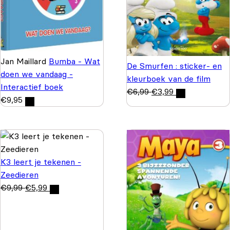
Jan Maillard
Bumba - Wat
De Smurfen : sticker- en
doen we vandaag -
kleurboek van de film
Interactief boek
€
6,99
€
3,99
€
9,95
K3 leert je tekenen -
Zeedieren
€
9,99
€
5,99