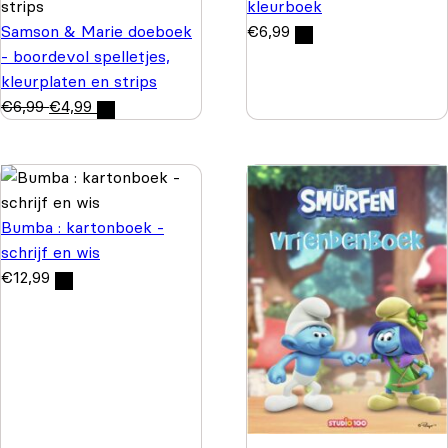
kleurboek
Samson & Marie doeboek
€
6,99
- boordevol spelletjes,
kleurplaten en strips
€
6,99
€
4,99
Bumba : kartonboek -
schrijf en wis
€
12,99