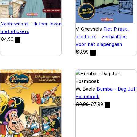
Nachtwacht - Ik leer lezen
V. Gheysels
Piet Piraat :
met stickers
leesboek - verhaaltjes
€
4,99
voor het slapengaan
€
8,99
W. Baele
Bumba - Dag Juf!
Foamboek
€
9,99
€
7,99