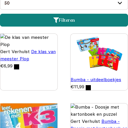
Filteren
Gert Verhulst
De klas van
meester Plop
€
6,99
Bumba - uitdeelboekjes
€
11,99
Gert Verhulst
Bumba -