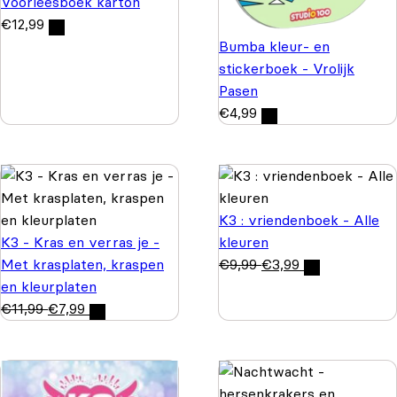
Voorleesboek karton
€
12,99
Bumba kleur- en
stickerboek - Vrolijk
Pasen
€
4,99
K3 : vriendenboek - Alle
K3 - Kras en verras je -
kleuren
Met krasplaten, kraspen
€
9,99
€
3,99
en kleurplaten
€
11,99
€
7,99