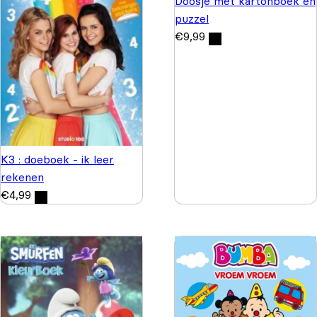
Doosje met kartonboek en
puzzel
€
9,99
K3 : doeboek - ik leer
rekenen
€
4,99