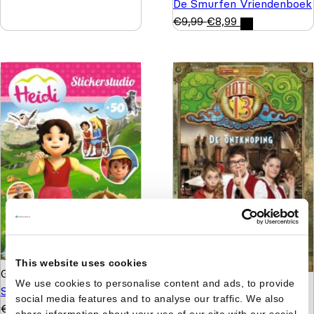
De Smurfen Vriendenboek
€
9,99
€
8,99
This website uses cookies
Gert Verhulst
Heidi
We use cookies to personalise content and ads, to provide
Gert Verhulst
Hotel 13 -
Stickerstudio
social media features and to analyse our traffic. We also
De ontknoping
€
4,99
share information about your use of our site with our social