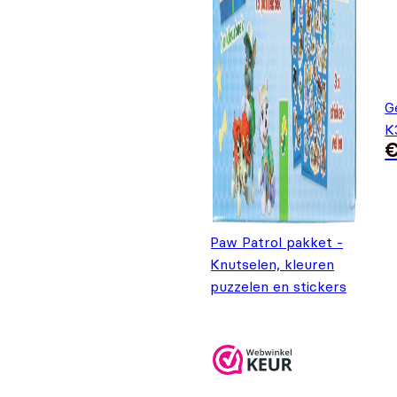
G
K
Paw Patrol pakket -
Knutselen, kleuren
puzzelen en stickers
Oorspronkelijke prij
Huidige prijs is: €4,
€
9,99
€
4,99