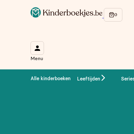
Op de hoogte blijven van onze acties?
Meld je aan voor onze nieuwsbrief en ontvang
10% korti
Wat is je voornaam?
*
Menu
Wat is je e-mailadres?
*
Alle kinderboeken
Leeftijden
Serie
Aanmelden
We gebruiken je gegevens om contact op te nemen, in