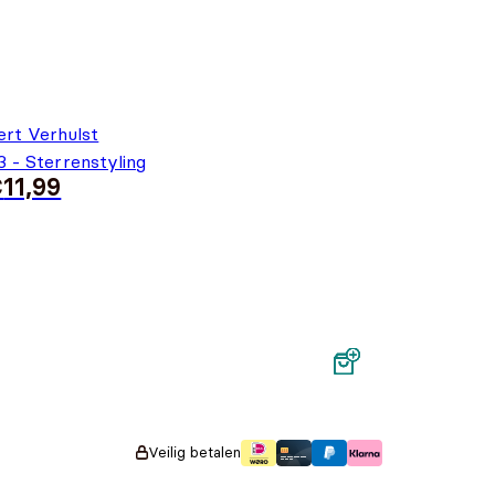
ert Verhulst
3 - Sterrenstyling
€
11,99
s was: €9,99.
99.
Veilig betalen