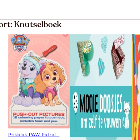
ort: Knutselboek
Prikblok PAW Patrol -