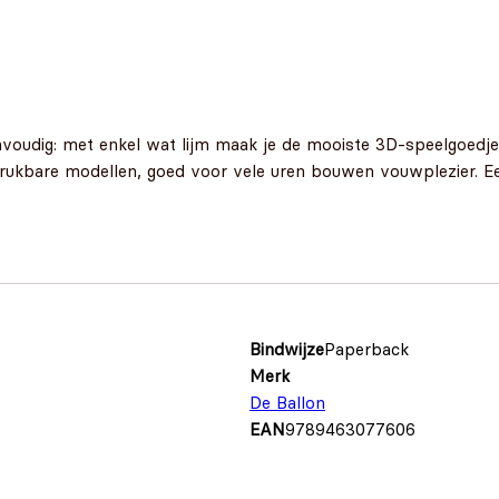
oudig: met enkel wat lijm maak je de mooiste 3D-speelgoedjes.
drukbare modellen, goed voor vele uren bouwen vouwplezier. Eens
Bindwijze
Paperback
Merk
De Ballon
EAN
9789463077606