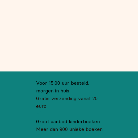
Voor 15:00 uur besteld,
morgen in huis
Gratis verzending vanaf 20
euro
Groot aanbod kinderboeken
Meer dan 900 unieke boeken