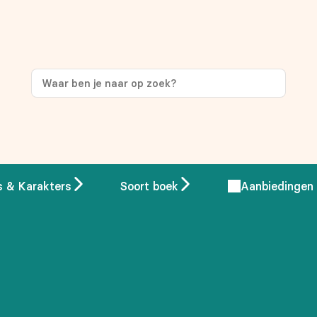
ng
op je eerste aankoop!
s & Karakters
Soort boek
Aanbiedingen
 overeenstemming met ons
privacybeleid.